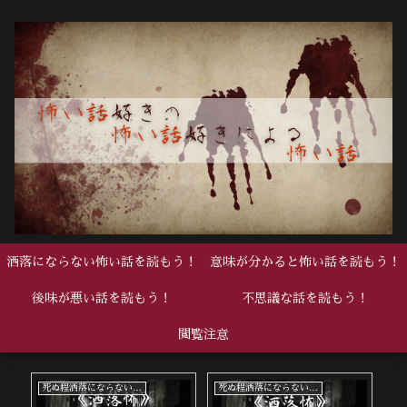
洒落にならない怖い話を読もう！
意味が分かると怖い話を読もう！
後味が悪い話を読もう！
不思議な話を読もう！
閲覧注意
死ぬ程洒落にならない怖い話
死ぬ程洒落にならない怖い話