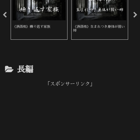
《洒落怖》繰り返す家族
《洒落怖》生まれつき身体が弱い
《
姉
長編
「スポンサーリンク」