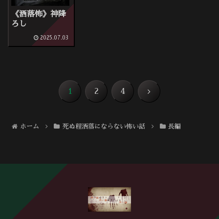
《洒落怖》神降
ろし
2025.07.03
次
1
2
4
へ
ホーム
死ぬ程洒落にならない怖い話
長編