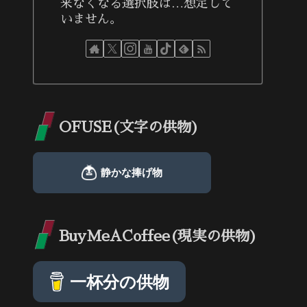
来なくなる選択肢は…想定して
いません。
OFUSE(文字の供物)
BuyMeACoffee(現実の供物)
一杯分の供物