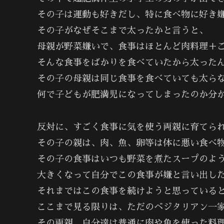
その子は運動も好きだし、特に食べ物に好き
その子がなぜそこまで太ったかと言うと、
母親が野菜嫌いで、食事はほとんど肉料理＋
そんな食事をばかりを食べていたから太った
その子の母親は同じ食事を食べていても太ら
何で子どもが肥満児になってしまったのか分
反対に、すごく食事に気を使う両親に育てら
その子の親は、肉、魚、卵等は体に悪い食べ
その子の食事はいつも野菜を煮たスープのよ
大きくなって自分でこの食事が嫌と言い出し
それまではこの食事を続けようと思っている
ここまで見る限りは、ただのベジタリアン一
その両親、自分達は普通に肉や魚を使った料