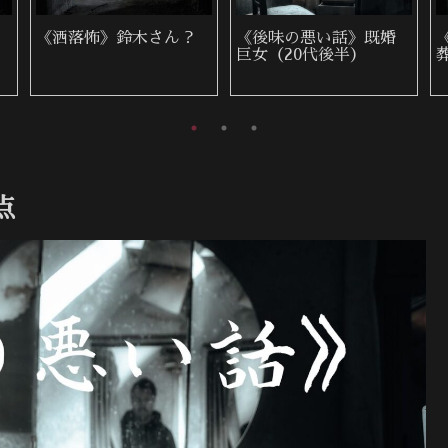
《洒落怖》手を引っ張
《洒落怖》飛び降り自
るモノ
殺に遭遇
点