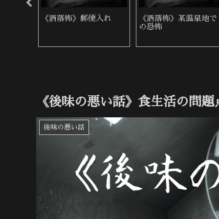
外では
《洒落怖》地蔵の顔
《洒落怖》雨の夜に来
た女性
《後味の悪い話》食生活の問題
後味の悪い話