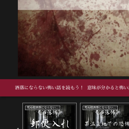
洒落にならない怖い話を読もう！
意味が分かると怖い
死ぬ程洒落にならない怖い話
死ぬ程洒落にならない怖い話