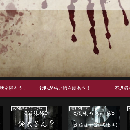
話を読もう！
後味が悪い話を読もう！
不思議
死ぬ程洒落にならない怖い話
中編