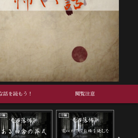
な話を読もう！
閲覧注意
死ぬ程洒落にならない怖い話
死ぬ程洒落にならない怖い話
中編