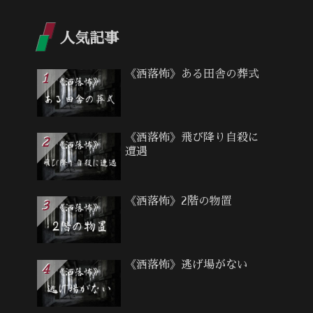
人気記事
《洒落怖》ある田舎の葬式
《洒落怖》飛び降り自殺に
遭遇
《洒落怖》2階の物置
《洒落怖》逃げ場がない