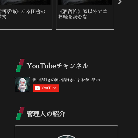
《洒落怖》赤
《洒落怖》呪われてる
《洒落
い
YouTubeチャンネル
管理人の紹介