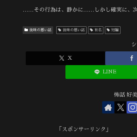
……その行為は、静かに……しかし確実に、
後味の悪い話
後味の悪い話
有名
短編
シ
X
LINE
怖話 好
「スポンサーリンク」