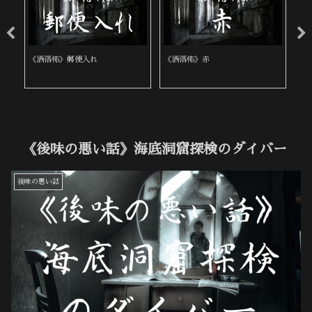
《洒落怖》郵便入れ
《洒落怖》赤
《
《後味の悪い話》海底洞窟探検のダイバー
後味の悪い話