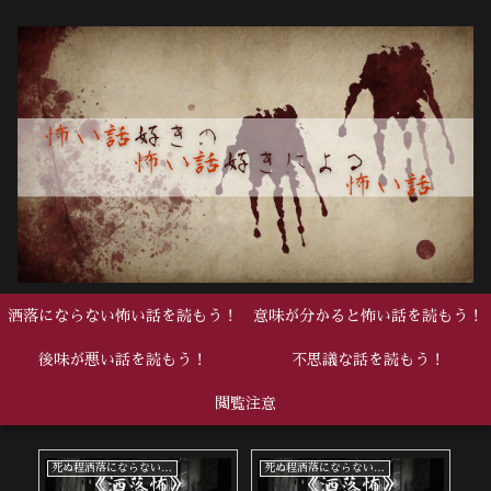
洒落にならない怖い話を読もう！
意味が分かると怖い話を読もう！
後味が悪い話を読もう！
不思議な話を読もう！
閲覧注意
死ぬ程洒落にならない怖い話
死ぬ程洒落にならない怖い話