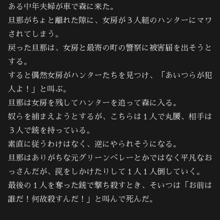
ある中年夫婦が車で森に来た。
旦那がちょと離れた隙に、女房が３人組のハンターにマワ
されてしまう。
戻った旦那は、女房と最寄の町の警察に被害届を出そうと
する。
すると偶然女房がハンターたちを見つけ、「あいつらが犯
人よ！」と叫ぶ。
旦那は女房を残してハンターを追って森に入る。
奴らを捕まえようとするが、こちらは１人で丸腰、相手は
３人で銃を持っている。
素直に従うわけはなく、逆にやられそうになる。
旦那はありがちな元グリーンベレーとかではなく平凡なお
っさんだが、罠をしかけたりして１人１人倒していく。
最後の１人を奪った銃で撃ち殺すとき、そいつは「お前は
誰だ！何故殺すんだ！」と叫んで死んだ。