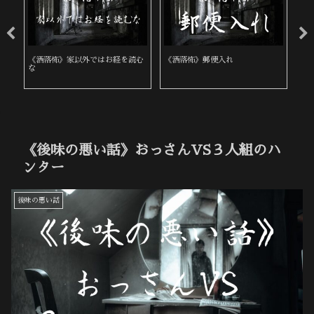
《洒落怖》家以外ではお経を読む
《洒落怖》郵便入れ
《
な
《後味の悪い話》おっさんVS３人組のハ
ンター
後味の悪い話