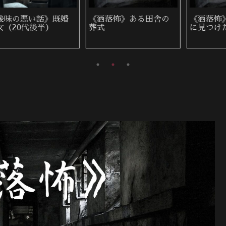
《洒落怖》繰り返す家
《洒落怖》2階の物置
族