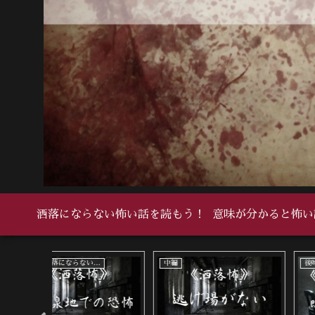
洒落にならない怖い話を読もう！
意味が分かると怖い
中編
死ぬ程洒落にならない怖い話