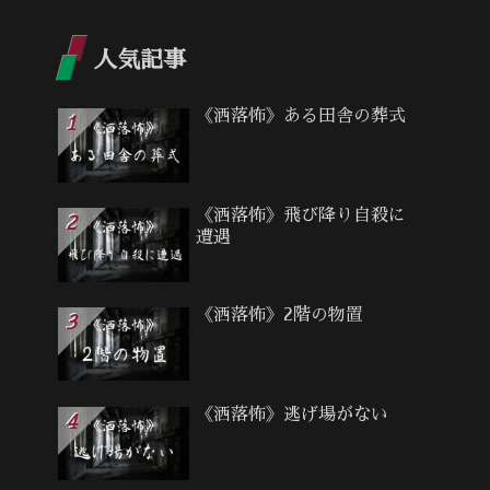
人気記事
《洒落怖》ある田舎の葬式
《洒落怖》飛び降り自殺に
遭遇
《洒落怖》2階の物置
《洒落怖》逃げ場がない