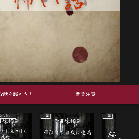
な話を読もう！
閲覧注意
死ぬ程洒落にならない怖い話
死ぬ程洒落にならない怖い話