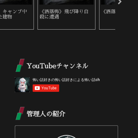
《洒落怖》雨の夜に来
《洒落怖》手を引っ張
《洒落
た女性
るモノ
YouTubeチャンネル
管理人の紹介