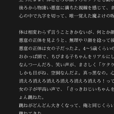
後ろから物凄い悪意に満ちた視線を感じて、
心の中で九字を切って、唯一覚えた魔よけの
体は相変わらず言うこときかないが、何とか
悪意の正体を見ようと、無理やり顔を捻って
悪意の正体は女の子だったよ。4～5歳くらい
おかっぱ頭で、ちびまる子ちゃんをリアルに
なんつーんだろ、笑い声が、まさしく「ケタ
しかも目がね、空洞なんだよ。真っ黒なの。
消えろ消えろ消えろ消えろ消えろ消えろ！っ
女の子が甲高い声で、「さっきおじいちゃん
ょん跳ねた。
跳ねがどんどん大きくなって、俺と同じくら
跳ねてきた。