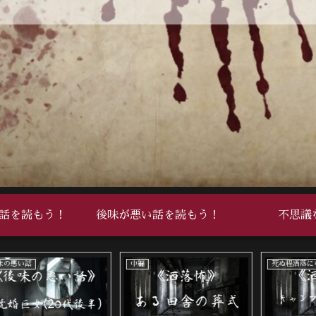
話を読もう！
後味が悪い話を読もう！
不思議
死ぬ程洒落にならない怖い話
中編