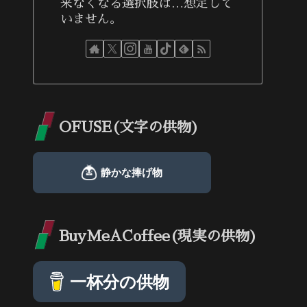
来なくなる選択肢は…想定して
いません。
OFUSE(文字の供物)
BuyMeACoffee(現実の供物)
一杯分の供物