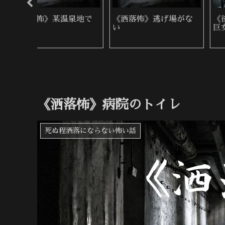
降り自
《洒落怖》桜の咲く頃
《洒落怖》郵便入れ
《洒落怖》病院のトイレ
死ぬ程洒落にならない怖い話