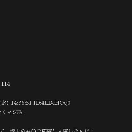
14
14:36:51 ID:4LDcHOcj0
なくマジ話。
して、埼玉の武○○病院に入院したんだよ。