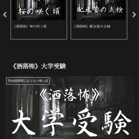
《洒落怖》雨の夜に来た女性
《洒落怖》ある田舎の葬式
《
《洒落怖》大学受験
死ぬ程洒落にならない怖い話