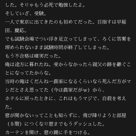
した。そりゃもう必死で勉強したよ。
そしていざ、受験。
一人で東京に出てきたのも初めてだった。目指すは早稲
田、慶応。
でも試験会場でつい浮き足立ってしまって、ろくに答案を
埋められないまま試験時間が終了してしまった。
もう不合格は確実だった。
俺は途方に暮れたね。受からなかったら親父の跡を継ぐこ
とになってたからな。
当時の俺はくだんねー農家になるくらいなら死んだ方がマ
シだとさえ思ってた（今は農家だがｗ）から、
ホテルに戻ったときに、これはもうマジで、自殺を考え
た。
窓が開かないってことも知らずに、飛び降りようと部屋
（８階）につくなり窓までもうダッシュした。
カーテンを開け、窓の鍵に手をつける。