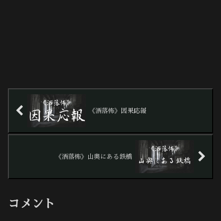
《洒落怖》因果応報
《洒落怖》山奥にある鉄橋
コメント