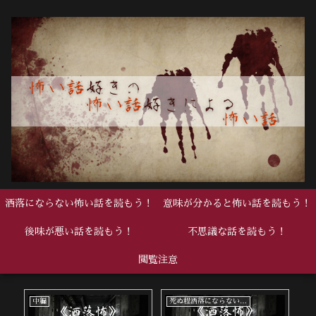
洒落にならない怖い話を読もう！
意味が分かると怖い話を読もう！
後味が悪い話を読もう！
不思議な話を読もう！
閲覧注意
死ぬ程洒落にならない怖い話
中編