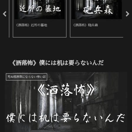
《洒落怖》近所の墓地
《洒落怖》砲兵森
《
《洒落怖》僕には机は要らないんだ
死ぬ程洒落にならない怖い話