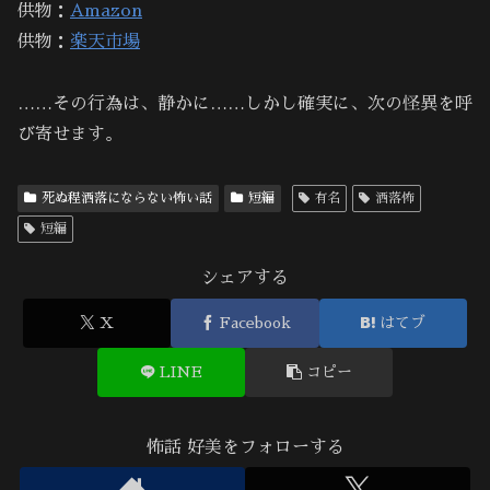
供物：
Amazon
供物：
楽天市場
……その行為は、静かに……しかし確実に、次の怪異を呼
び寄せます。
死ぬ程洒落にならない怖い話
短編
有名
洒落怖
短編
シェアする
X
Facebook
はてブ
LINE
コピー
怖話 好美をフォローする