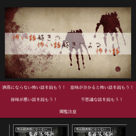
洒落にならない怖い話を読もう！
意味が分かると怖い話を読もう！
後味が悪い話を読もう！
不思議な話を読もう！
閲覧注意
死ぬ程洒落にならない怖い話
死ぬ程洒落にならない怖い話