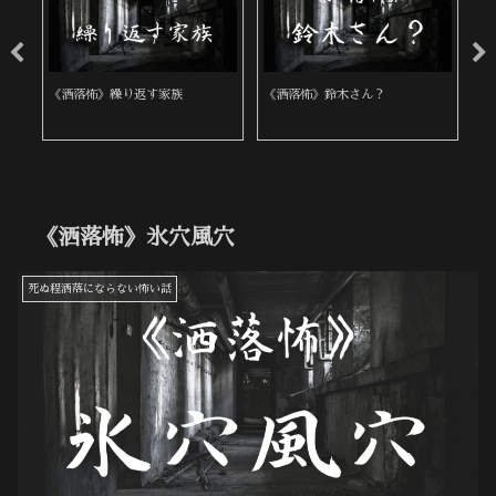
《洒落怖》繰り返す家族
《洒落怖》鈴木さん？
《
後
《洒落怖》氷穴風穴
死ぬ程洒落にならない怖い話