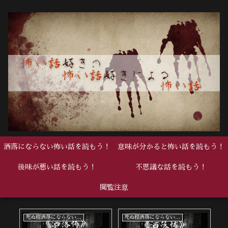
洒落にならない怖い話を読もう！
意味が分かると怖い話を読もう！
後味が悪い話を読もう！
不思議な話を読もう！
閲覧注意
死ぬ程洒落にならない怖い話
死ぬ程洒落にならない怖い話
後