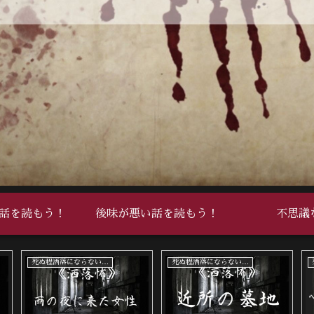
話を読もう！
後味が悪い話を読もう！
不思議
死ぬ程洒落にならない怖い話
死ぬ程洒落にならない怖い話