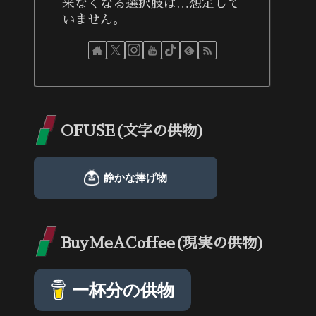
来なくなる選択肢は…想定して
いません。
OFUSE(文字の供物)
BuyMeACoffee(現実の供物)
一杯分の供物