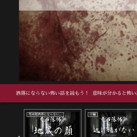
洒落にならない怖い話を読もう！
意味が分かると怖い
死ぬ程洒落にならない怖い話
中編