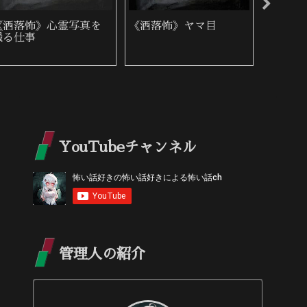
《洒落怖》心霊写真を
《洒落怖》ヤマ目
《洒落
撮る仕事
YouTubeチャンネル
管理人の紹介