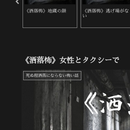
田舎の
《洒落怖》地蔵の顔
《洒落怖》逃げ場がな
い
《洒落怖》女性とタクシーで
死ぬ程洒落にならない怖い話