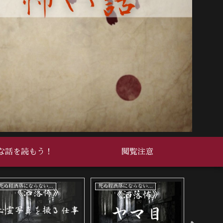
な話を読もう！
閲覧注意
死ぬ程洒落にならない怖い話
死ぬ程洒落にならない怖い話