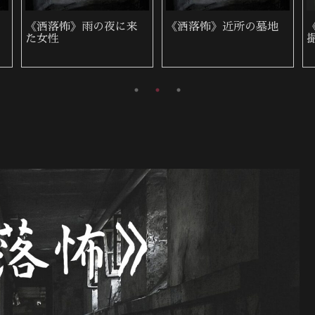
《洒落怖》雨の夜に来
《洒落怖》近所の墓地
た女性