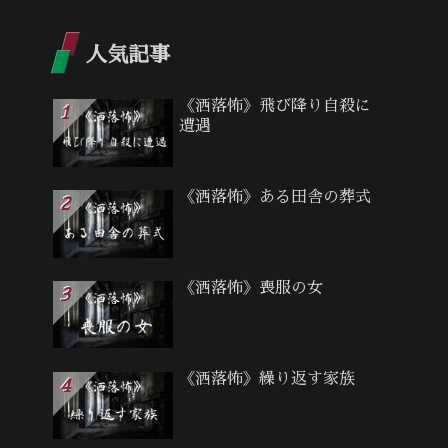
人気記事
《洒落怖》飛び降り自殺に
遭遇
《洒落怖》ある田舎の葬式
《洒落怖》喪服の女
《洒落怖》繰り返す家族