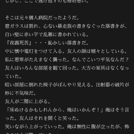
しかし、ここで逃げ返すのも格好悪い。
そこは元々個人病院だったようだ。
窓ガラスは割れ、心ない暴走族の書きなぐった落書きが、
白い壁に赤い字で乱雑に書かれている。
『夜露死苦』・・・恥かしい落書きだ。
中に懐中電灯をつけて入る。友人の顔は嬉々としている。
私に悪寒がたえまなく襲った。なんでこいつ平気なんだ？
友人はいろんな部屋を観て回った。大方の家具はなくなっ
ていた。
暗い部屋に倒れた椅子がぼんやり見える。注射器の破片が
妙に不気味だ。
友人が二階に上がる。
「床ぬけるかもしれんから、俺はいかんぞ！」俺はそう言
った。友人はそれを聞くと笑った。
笑いながら上がっていった。俺は無性に腹が立ったが、怖