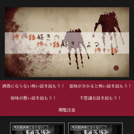
洒落にならない怖い話を読もう！
意味が分かると怖い話を読もう！
後味が悪い話を読もう！
不思議な話を読もう！
閲覧注意
死ぬ程洒落にならない怖い話
死ぬ程洒落にならない怖い話
中