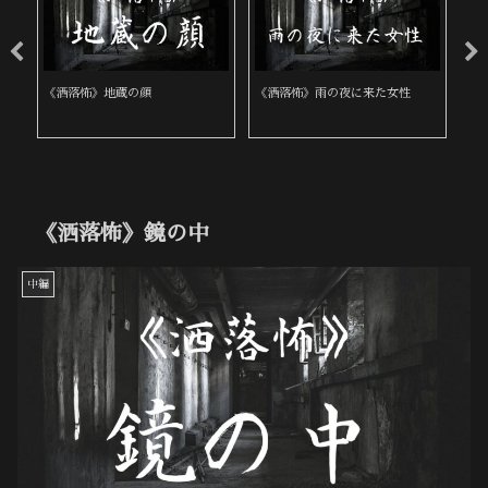
《洒落怖》地蔵の顔
《洒落怖》雨の夜に来た女性
《
《洒落怖》鏡の中
中編