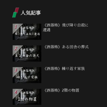
人気記事
《洒落怖》飛び降り自殺に
遭遇
《洒落怖》ある田舎の葬式
《洒落怖》繰り返す家族
《洒落怖》2階の物置