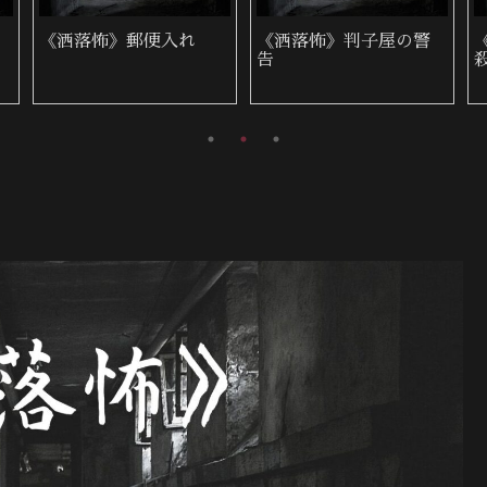
《洒落怖》郵便入れ
《洒落怖》判子屋の警
告