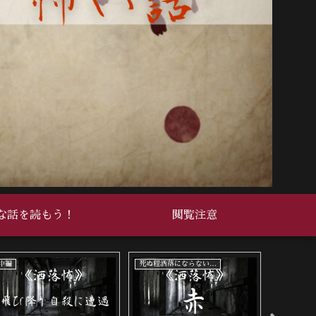
な話を読もう！
閲覧注意
中編
死ぬ程洒落にならない怖い話