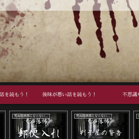
話を読もう！
後味が悪い話を読もう！
不思議
死ぬ程洒落にならない怖い話
死ぬ程洒落にならない怖い話