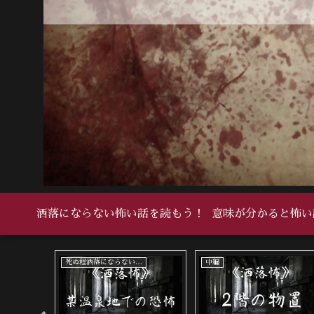
洒落にならない怖い話を読もう！
意味が分かると怖い
い怖い話
死ぬ程洒落にならない怖い話
中編