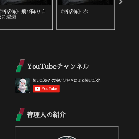
《洒落怖》飛び降り自
《洒落怖》赤
《洒落
殺に遭遇
た女性
YouTubeチャンネル
管理人の紹介