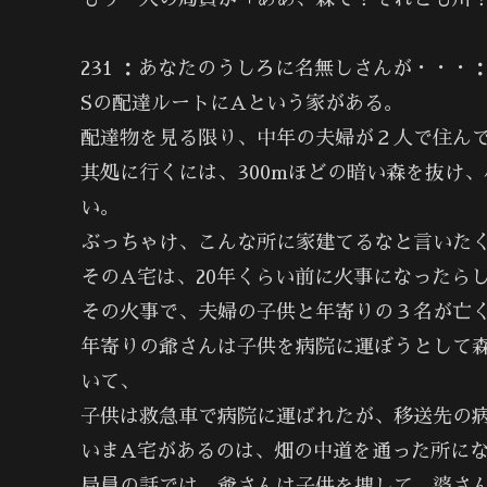
231 ：あなたのうしろに名無しさんが・・・：04/0
Sの配達ルートにAという家がある。
配達物を見る限り、中年の夫婦が２人で住ん
其処に行くには、300mほどの暗い森を抜け
い。
ぶっちゃけ、こんな所に家建てるなと言いた
そのA宅は、20年くらい前に火事になったら
その火事で、夫婦の子供と年寄りの３名が亡
年寄りの爺さんは子供を病院に運ぼうとして
いて、
子供は救急車で病院に運ばれたが、移送先の
いまA宅があるのは、畑の中道を通った所に
局員の話では、爺さんは子供を捜して、婆さ