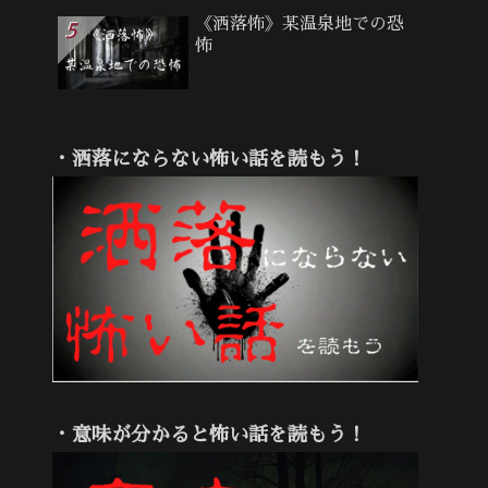
《洒落怖》某温泉地での恐
怖
・洒落にならない怖い話を読もう！
・意味が分かると怖い話を読もう！