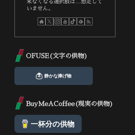
来なくなる選択肢は…想定して
いません。
OFUSE(文字の供物)
BuyMeACoffee(現実の供物)
一杯分の供物