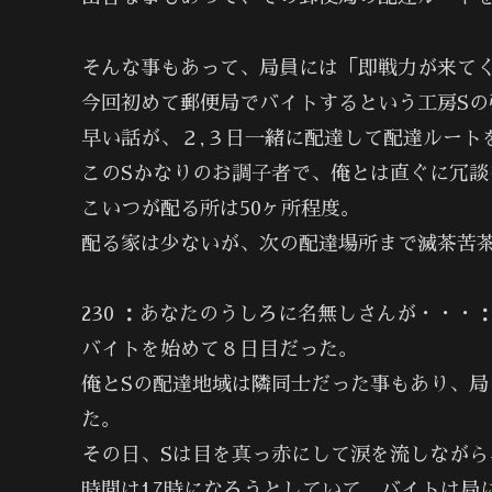
そんな事もあって、局員には「即戦力が来て
今回初めて郵便局でバイトするという工房Sの
早い話が、２,３日一緒に配達して配達ルート
このSかなりのお調子者で、俺とは直ぐに冗談
こいつが配る所は50ヶ所程度。
配る家は少ないが、次の配達場所まで滅茶苦
230 ：あなたのうしろに名無しさんが・・・：04/0
バイトを始めて８日目だった。
俺とSの配達地域は隣同士だった事もあり、
た。
その日、Sは目を真っ赤にして涙を流しなが
時間は17時になろうとしていて、バイトは局