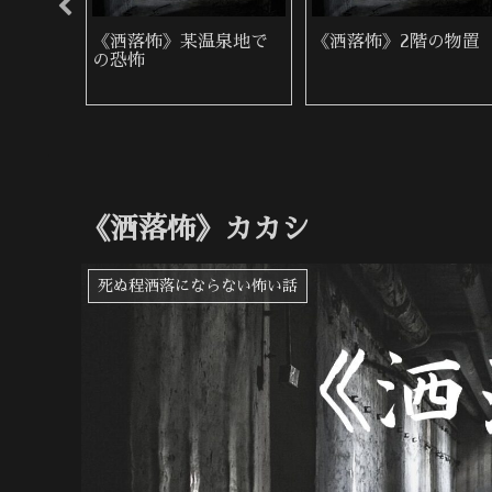
の女
《洒落怖》某温泉地で
《洒落怖》2階の物置
の恐怖
《洒落怖》カカシ
死ぬ程洒落にならない怖い話