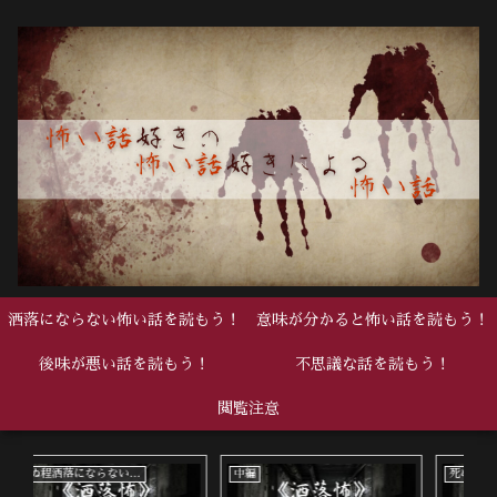
洒落にならない怖い話を読もう！
意味が分かると怖い話を読もう！
後味が悪い話を読もう！
不思議な話を読もう！
閲覧注意
中編
死ぬ程洒落にならない怖い話
後