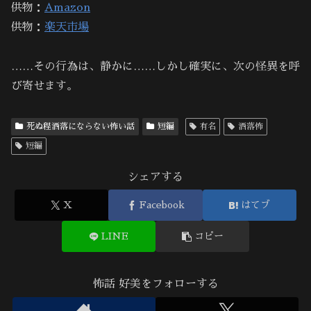
供物：
Amazon
供物：
楽天市場
……その行為は、静かに……しかし確実に、次の怪異を呼
び寄せます。
死ぬ程洒落にならない怖い話
短編
有名
洒落怖
短編
シェアする
X
Facebook
はてブ
LINE
コピー
怖話 好美をフォローする