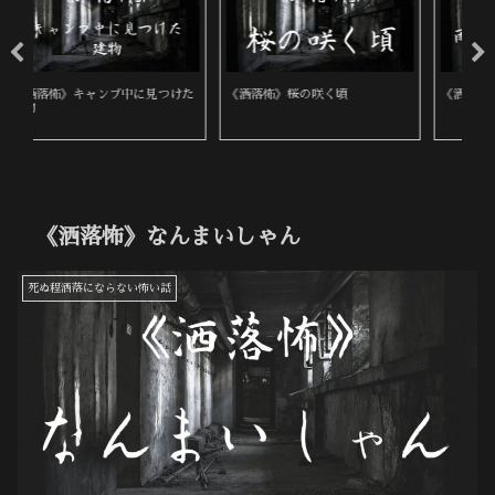
た
《洒落怖》桜の咲く頃
《洒落怖》雨の夜に来た女性
《
後
《洒落怖》なんまいしゃん
死ぬ程洒落にならない怖い話