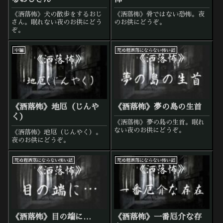
《洒落怖》犬の散歩をするおじ
《洒落怖》骨ではない恐怖。夜
さん。眠れない夜のお供にどう
のお供にどうぞ。
ぞ。
中編
死ぬ程洒落にならない怖い話
《洒落怖》地厄（じんや
《洒落怖》夢の島の生首
く）
《洒落怖》夢の島の生首。眠れ
ない夜のお供にどうぞ。
《洒落怖》地厄（じんやく）。
夜のお供にどうぞ。
死ぬ程洒落にならない怖い話
死ぬ程洒落にならない怖い話
《洒落怖》目の端に…
《洒落怖》一番厄介な存