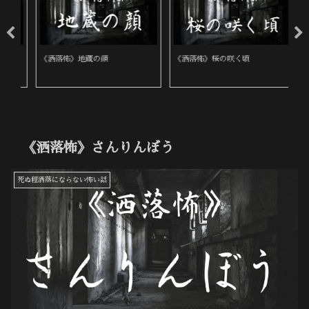
《洒落怖》地蔵の顔
《洒落怖》桜の咲く頃
《
《洒落怖》さんりんぼう
死ぬ程洒落にならない怖い話