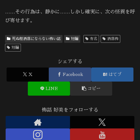
……その行為は、静かに……しかし確実に、次の怪異を呼
び寄せます。
死ぬ程洒落にならない怖い話
短編
有名
洒落怖
短編
シェアする
X
Facebook
はてブ
LINE
コピー
怖話 好美をフォローする