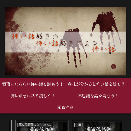
洒落にならない怖い話を読もう！
意味が分かると怖い話を読もう！
後味が悪い話を読もう！
不思議な話を読もう！
閲覧注意
死ぬ程洒落にならない怖い話
中編