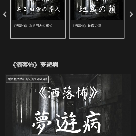
《洒落怖》ある田舎の葬式
《洒落怖》地蔵の顔
《
《洒落怖》夢遊病
死ぬ程洒落にならない怖い話