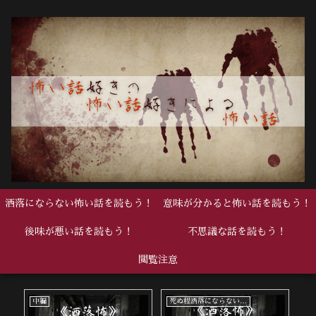
洒落にならない怖い話を読もう！
意味が分かると怖い話を読もう！
後味が悪い話を読もう！
不思議な話を読もう！
閲覧注意
中編
死ぬ程洒落にならない怖い話
中