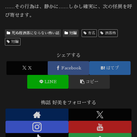
……その行為は、静かに……しかし確実に、次の怪異を呼
び寄せます。
死ぬ程洒落にならない怖い話
短編
有名
洒落怖
短編
シェアする
X
Facebook
はてブ
LINE
コピー
怖話 好美をフォローする