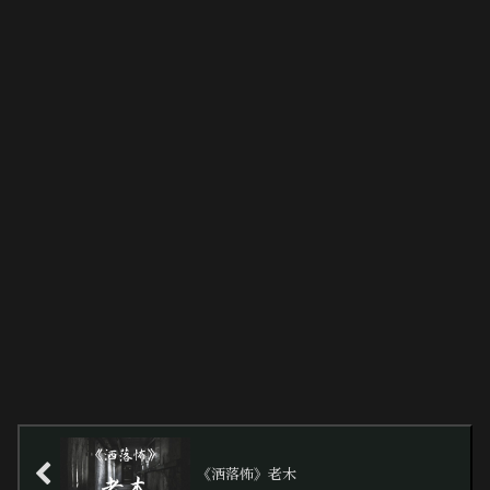
《洒落怖》老木