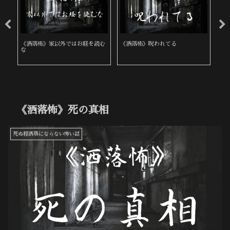
《洒落怖》家以外ではお経を読む
《洒落怖》呪われてる
《
な
《洒落怖》死の真相
死ぬ程洒落にならない怖い話