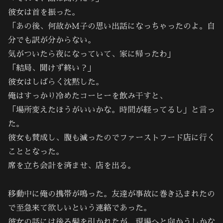
彼女は首を振った。
「あの後、何故かＭ子の思い出話になっちゃったのよ。自
分でも訳が分からない。
気がついたら夜になっていて、家に帰ったわ」
「結局、聞けず終い？」
彼女はしばらく沈黙した。
俺はすっかり冷めたコーヒーを飲み干すと、
「場所変えたほうがいいかな。時間が経ってるし」と言っ
た。
彼女も賛成し、腹も減ったのでファーストフード店に行く
こととなった。
席を立ち会計を済ませ、店を出る。
移動中に俺の携帯が鳴った。友達が事故に巻き込まれたの
で至急来て欲しいという連絡であった。
彼女の話には後ろ髪を引かれたが、現場へと向かうしかな