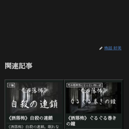
怖話 好美
関連記事
中編
死ぬ程洒落にならない怖い話
《洒落怖》自殺の連鎖
《洒落怖》ぐるぐる巻き
の鐘
《洒落怖》自殺の連鎖。眠れな