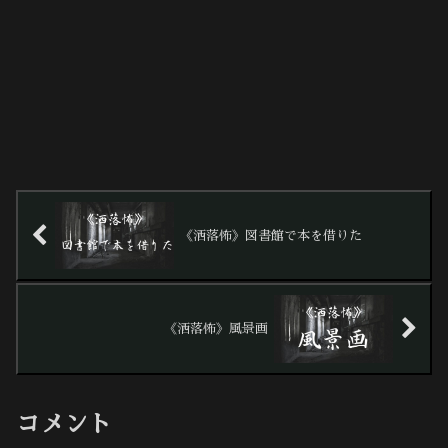
《洒落怖》図書館で本を借りた
《洒落怖》風景画
コメント