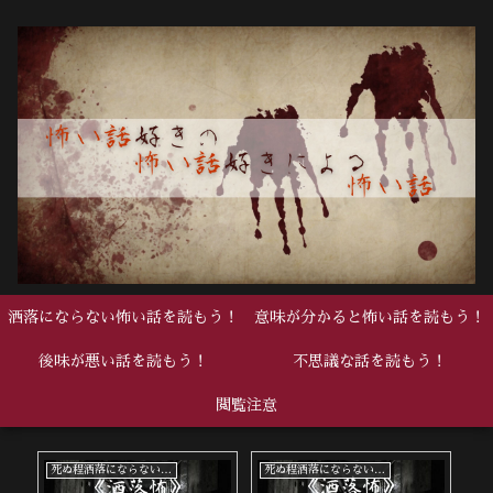
洒落にならない怖い話を読もう！
意味が分かると怖い話を読もう！
後味が悪い話を読もう！
不思議な話を読もう！
閲覧注意
死ぬ程洒落にならない怖い話
死ぬ程洒落にならない怖い話