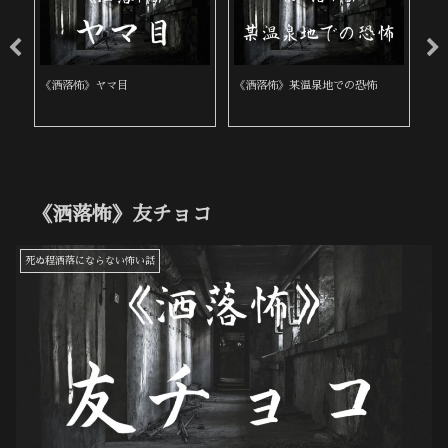
《洒落怖》ヤマ目
《洒落怖》某温泉地での恐怖
《
《洒落怖》友チョコ
死ぬ程洒落にならない怖い話