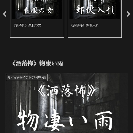
《洒落怖》喪服の女
《洒落怖》郵便入れ
《
《洒落怖》物凄い雨
死ぬ程洒落にならない怖い話