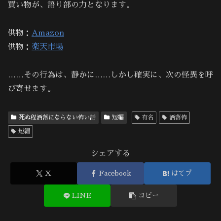
買い物が、語り部の力となります。
供物：
Amazon
供物：
楽天市場
……その行為は、静かに……しかし確実に、次の怪異を呼
び寄せます。
死ぬ程洒落にならない怖い話
短編
有名
洒落怖
短編
シェアする
X
Facebook
はてブ
LINE
コピー