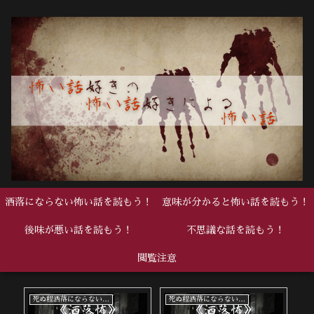
洒落にならない怖い話を読もう！
意味が分かると怖い話を読もう！
後味が悪い話を読もう！
不思議な話を読もう！
閲覧注意
死ぬ程洒落にならない怖い話
死ぬ程洒落にならない怖い話