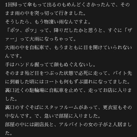
1回帰って傘もって出るのもめんどくさかったんで、その
まま雨の中を突っ切って行きました。
そうしたら、もう物凄い雨なんですよ。
「ポツ、ポツ」って、降りだしたかと思うと、すぐに「ザ
ァー」って大雨になっちゃって。
大雨の中を自転車で、もうまともに目を開けていられない
んです。
手はハンドル握ってて顔もぬぐえないし。
そのまま殆ど目をつぶった状態で必死に走って、バイト先
に到着した頃にはコートも何もずぶ濡れになってました。
裏口近くの駐輪場に自転車を止めて、走ってお店に入りま
した。
裏口のすぐそばにスタッフルームがあって、更衣室もその
中なんです。で、急いで部屋に入りました。
部屋の中には副店長と、アルバイトの女の子が２人居まし
た。