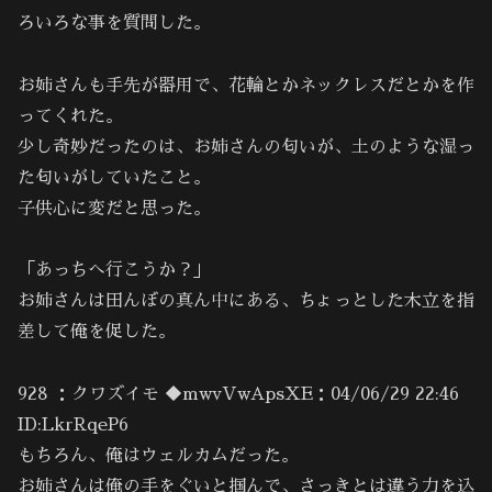
ろいろな事を質問した。
お姉さんも手先が器用で、花輪とかネックレスだとかを作
ってくれた。
少し奇妙だったのは、お姉さんの匂いが、土のような湿っ
た匂いがしていたこと。
子供心に変だと思った。
「あっちへ行こうか？」
お姉さんは田んぼの真ん中にある、ちょっとした木立を指
差して俺を促した。
928 ：クワズイモ ◆mwvVwApsXE：04/06/29 22:46
ID:LkrRqeP6
もちろん、俺はウェルカムだった。
お姉さんは俺の手をぐいと掴んで、さっきとは違う力を込