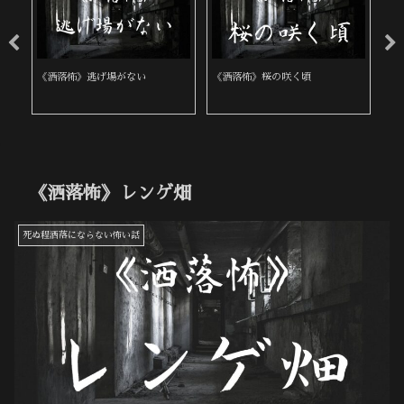
《洒落怖》逃げ場がない
《洒落怖》桜の咲く頃
《
《洒落怖》レンゲ畑
死ぬ程洒落にならない怖い話