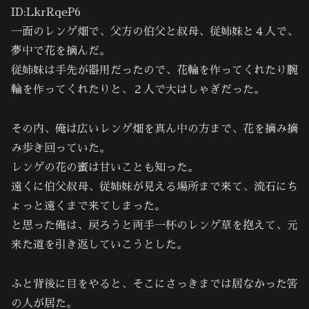
ID:LkrRqeP6
一面のレンゲ畑で、父方の伯父と叔母、従姉妹と４人で、
夢中で花を摘んだ。
従姉妹は手先が器用だったので、花輪を作ってくれたり腕
輪を作ってくれたりと、２人で大はしゃぎだった。
その内、俺は広いレンゲ畑を真ん中の方まで、花を摘み摘
み歩き回っていた。
レンゲの花の蜜は甘いことも知った。
遠くに伯父叔母、従姉妹が見える場所まで来て、流石にち
ょっと遠くまで来てしまった。
と思った俺は、戻ろうと両手一杯のレンゲ草を抱えて、元
来た道を引き返していこうとした。
ふと背後に目をやると、そこにさっきまでは居なかった筈
の人が居た。