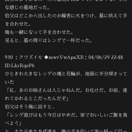
な感じの墓地だった。
伯父はどこから出したのか線香に火をつけ、墓に供えて手
を合わせた。
俺も一緒になって手を合わせた。
見ると、墓の周りはレンゲで一杯だった。
930 ：クワズイモ ◆mwvVwApsXE：04/06/29 22:48
ID:LkrRqeP6
ひときわ大きなレンゲの塊と花輪が、地面に半分埋まって
いた
「Ｋ、あのお姉さんは人じゃねんだ。お化けだ。お前、連
れてかれるとこだったんだぞ」
伯父はそう俺に話すと、
「レンゲ遊びはもう今日はやめだ。家でおいしいご飯を食
べよう」
と、また元来たあぜ道を、俺の手を引いて家へ帰って行っ