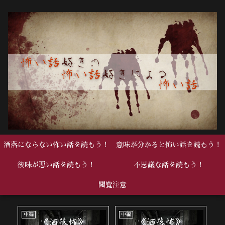
洒落にならない怖い話を読もう！
意味が分かると怖い話を読もう！
後味が悪い話を読もう！
不思議な話を読もう！
閲覧注意
中編
中編