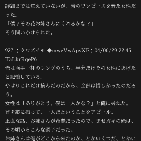
詳細までは覚えていないが、青のワンピースを着た女性だ
った。
「僕？その花お姉さんにくれるかな？」
そう問いかけられた。
927 ：クワズイモ ◆mwvVwApsXE：04/06/29 22:45
ID:LkrRqeP6
俺は両手一杯のレンゲのうち、半分だけその女性にあげた
と記憶している。
やはりこれだけ摘んだのだから、全部は惜しかったのだろ
う。
女性は「ありがとう。僕は一人かな？」と俺に尋ねた。
首を縦に振って、一人だということをアピール。
正直な話、お姉さんが奇麗だったので、ませガキの俺は、
その頃からこんな調子だった。
お姉さんは俺がどこから来たのか、とかいくつだ、とかい