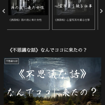
《洒落怖》心霊写真を撮る仕事
《洒落怖》近所の墓地
《
《不思議な話》なんでココに来たの？
不思議な話