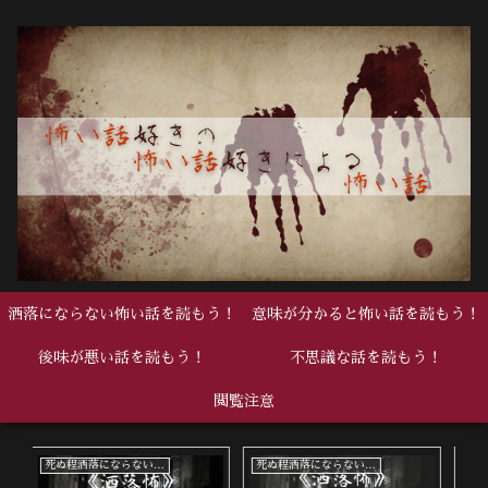
洒落にならない怖い話を読もう！
意味が分かると怖い話を読もう！
後味が悪い話を読もう！
不思議な話を読もう！
閲覧注意
死ぬ程洒落にならない怖い話
死ぬ程洒落にならない怖い話
中