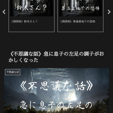
0代
《洒落怖》鈴木さん？
《洒落怖》某温泉地での恐怖
《
《不思議な話》急に息子の左足の調子がお
かしくなった
不思議な話