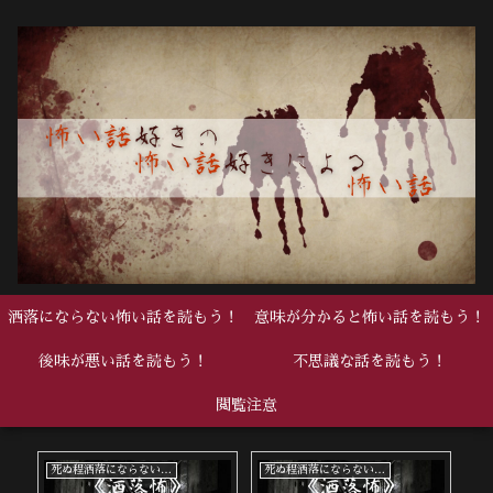
洒落にならない怖い話を読もう！
意味が分かると怖い話を読もう！
後味が悪い話を読もう！
不思議な話を読もう！
閲覧注意
死ぬ程洒落にならない怖い話
死ぬ程洒落にならない怖い話