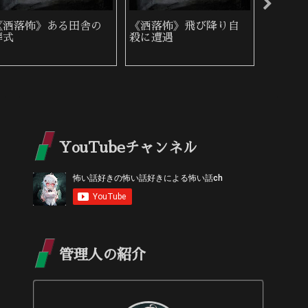
《洒落怖》雨の夜に来
《洒落怖》赤
《洒落
た女性
YouTubeチャンネル
管理人の紹介