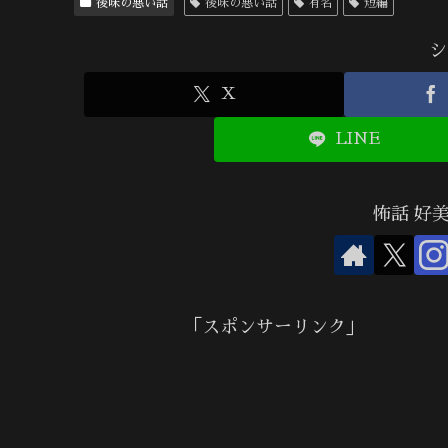
後味の悪い話
後味の悪い話
有名
短編
シ
X
LINE
怖話 好
「スポンサーリンク」