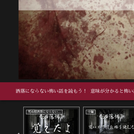
洒落にならない怖い話を読もう！
意味が分かると怖い
死ぬ程洒落にならない怖い話
死ぬ程洒落にならない怖い話