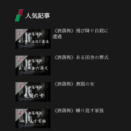
人気記事
《洒落怖》飛び降り自殺に
遭遇
《洒落怖》ある田舎の葬式
《洒落怖》喪服の女
《洒落怖》繰り返す家族