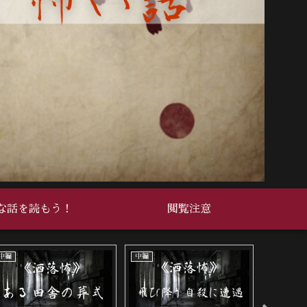
な話を読もう！
閲覧注意
死ぬ程洒落にならない怖い話
死ぬ程洒落にならない怖い話