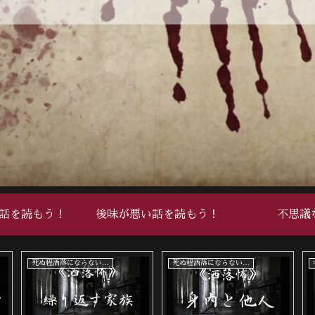
話を読もう！
後味が悪い話を読もう！
不思議
死ぬ程洒落にならない怖い話
死ぬ程洒落にならない怖い話