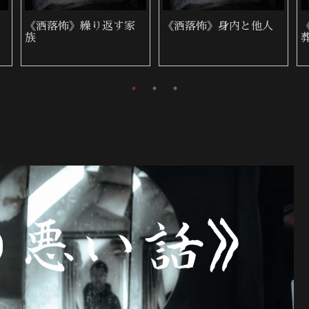
《洒落怖》喪服の女
《洒落怖》近所の墓地