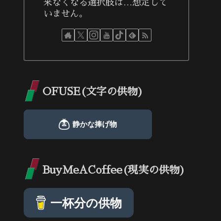
来なくなる選択肢は…想定して
いません。
OFUSE(文字の供物)
BuyMeACoffee(現実の供物)
一杯分の供物