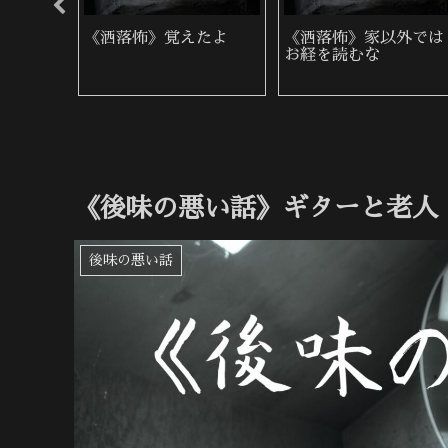
降り自
《洒落怖》ヤマ目
《洒落怖》郵便入れ
《後味の悪い話》ギターと老人
後味の悪い話