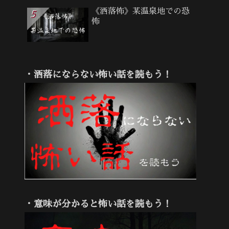
《洒落怖》某温泉地での恐
怖
・洒落にならない怖い話を読もう！
・意味が分かると怖い話を読もう！