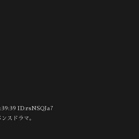
:39 ID:rsNSQJa7
ペンスドラマ。