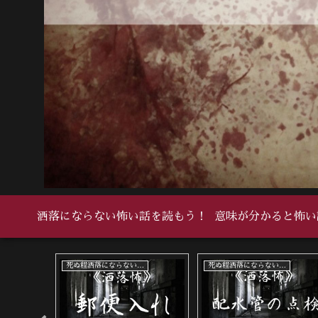
洒落にならない怖い話を読もう！
意味が分かると怖い
死ぬ程洒落にならない怖い話
死ぬ程洒落にならない怖い話