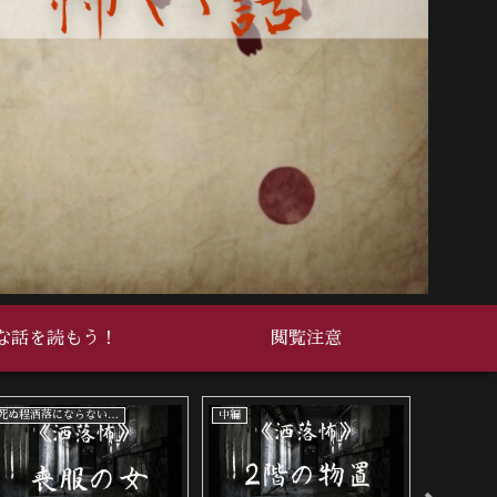
な話を読もう！
閲覧注意
死ぬ程洒落にならない怖い話
中編
中編