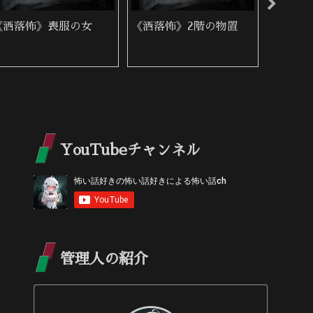
《洒落怖》喪服の女
《洒落怖》2階の物置
《洒落
葬式
YouTubeチャンネル
管理人の紹介