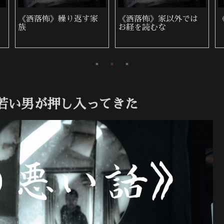
《洒落怖》繰り返す家
《洒落怖》家以外では
族
お経を読むな
若い男が押し入ってきた