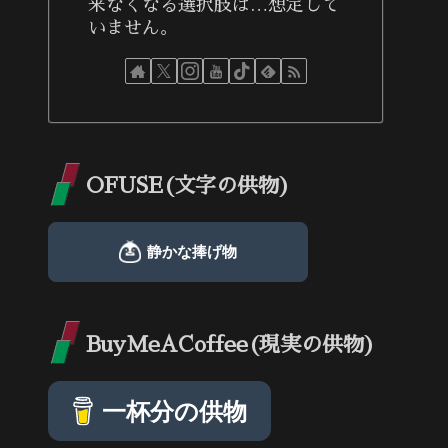
来なくなる選択肢は…想定して
いません。
OFUSE(文字の供物)
BuyMeACoffee(現実の供物)
一杯分の供物