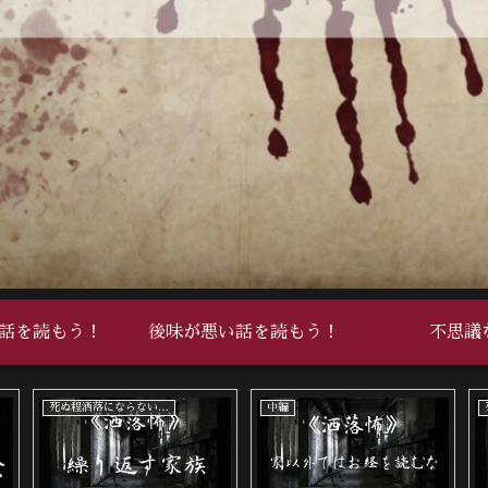
話を読もう！
後味が悪い話を読もう！
不思議
死ぬ程洒落にならない怖い話
中編