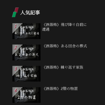
人気記事
《洒落怖》飛び降り自殺に
遭遇
《洒落怖》ある田舎の葬式
《洒落怖》繰り返す家族
《洒落怖》2階の物置