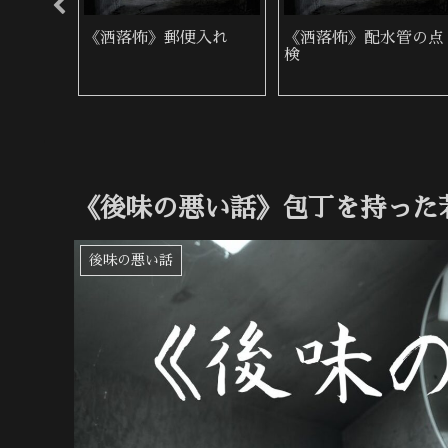
降り自
《洒落怖》郵便入れ
《洒落怖》配水管の点
検
《後味の悪い話》包丁を持った
後味の悪い話