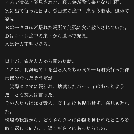
ころで遺体で発見された。喉の傷が致命傷となり即死。
次に出て行ったＥは、登山道の途中、崖から滑落。遺体で
発見。
Ｂは一キロほど離れた場所で無残に食い散らされていた。
Ｄはルート途中の崖下から遺体で発見。
Ａは行方不明である。
以上が、俺が友人から聞いた話。
これは、北海道で山を登る人たちの間で一時期流行った都
市伝説なのだそうだが、
「実際にクマに襲われ、壊滅したパーティはあったよう
だ」とも友人は言った。
その人たちはほぼ素人。登山届けも提出せず、発見も遅れ
た。
現場の状態から、どうやらクマに荷物を奪われたところを
取り返しに向かい、返り討ち？にあったらしい。