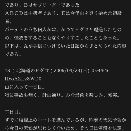
であり、Ｂはサブリーダーであった。
ＡＢＣＤは中級者であり、Ｅは今年山を登り始めた初級
者。
パーティのうち何人かは、かつてヒグマと遭遇したもの
の、怪我をすることもなくやりすごしたこともあった。
以下は、Ａが手帳につけていた日記からまとめられた内容
である。
18 ：北海道のヒグマ：2006/04/23(日) 05:44:46
ID:oAZLv8WD0
山に入って一日目。
特に事故も無く、計画通り。みな景色を楽しみ、充実。
二日目。
すでに稜線上のルートを進んでいるが、昨晩の天気予報か
ら今日の天候が思わしくないため、その日は停滞を決定。