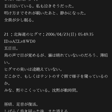
Ｅは泣いている。私も泣きそうだった。
明け方までそれが続いたあと、静かになった。
全員が少し眠る。
21 ：北海道のヒグマ：2006/04/23(日) 05:49:35
ID:oAZLv8WD0
五日目。
鳥の声で目が覚めるが、霧は晴れていないのだろう、薄暗
い。
ヒグマの臭いは途絶えていない。
どこかで、もしくはテントのすぐ側で様子を窺っているの
か。
みな、黙りこくっている。沈黙が数時間。
昼頃、足音が復活。
しばらく歩き回った後、また消える。