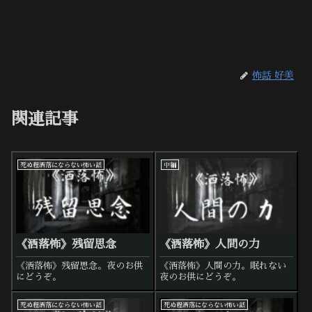
怖話 好美
関連記事
死ぬ程洒落にならない怖い話
中編
《洒落怖》残留思念
《洒落怖》人間の力
《洒落怖》残留思念。夜のお供
《洒落怖》人間の力。眠れない
にどうぞ。
夜のお供にどうぞ。
死ぬ程洒落にならない怖い話
死ぬ程洒落にならない怖い話