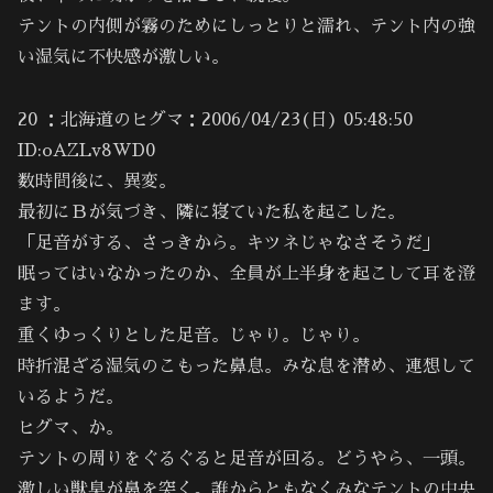
テントの内側が霧のためにしっとりと濡れ、テント内の強
い湿気に不快感が激しい。
20 ：北海道のヒグマ：2006/04/23(日) 05:48:50
ID:oAZLv8WD0
数時間後に、異変。
最初にＢが気づき、隣に寝ていた私を起こした。
「足音がする、さっきから。キツネじゃなさそうだ」
眠ってはいなかったのか、全員が上半身を起こして耳を澄
ます。
重くゆっくりとした足音。じゃり。じゃり。
時折混ざる湿気のこもった鼻息。みな息を潜め、連想して
いるようだ。
ヒグマ、か。
テントの周りをぐるぐると足音が回る。どうやら、一頭。
激しい獣臭が鼻を突く。誰からともなくみなテントの中央