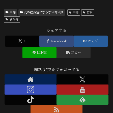
中編
死ぬ程洒落にならない怖い話
中編
有名
洒落怖
シェアする
X
Facebook
はてブ
LINE
コピー
怖話 好美をフォローする