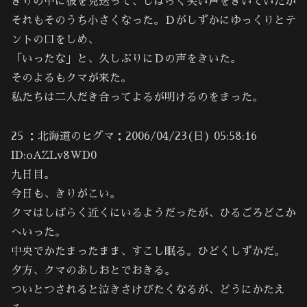
きりの中に彼を見送って、しばらく笑い声をきいていたが
それもそのうち小さくなった。Ｄがしずかにゆっくりとテ
ントの口をしめ、
「いったな」と、久しぶりにＤの声をきいた。
そのよるもクマが来た。
私たちは二人だき合ってよるが明けるのをまった。
25 ：北海道のヒグマ：2006/04/23(日) 05:58:16
ID:oAZLv8WD0
九日目。
今日も、きりがこい。
クマはしばらく近くにいるようだったが、ひるごろどこか
へいった。
中央でかたまったまま、すこし眠る。ひどくしずかだ。
夕方、クマのあしおとでおきる。
ついとつされると泣きさけびたくなるが、どうにかたえ