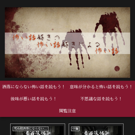
洒落にならない怖い話を読もう！
意味が分かると怖い話を読もう！
後味が悪い話を読もう！
不思議な話を読もう！
閲覧注意
死ぬ程洒落にならない怖い話
中編