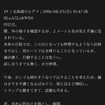
19 ：北海道のヒグマ：2006/04/23(日) 05:47:38
ID:oAZLv8WD0
四日目。
朝、外の様子を確認するが、２メートル先が見えず霧に包
まれている。
本来の日程では、この日になっても停滞するようなら計画
を中止し、別ルートで山を降りることになっているが、
霧が濃く、行動することは危うい。
話し合うまでも無く、また停滞。
午後、少しでも晴れそうなら下山することを考えたが、霧
はますます濃くなるばかりで、昼と言えど薄暗い。
トランプも飽きてきて、話題も尽きる。
夜、早めに明かりを落とし、就寝。