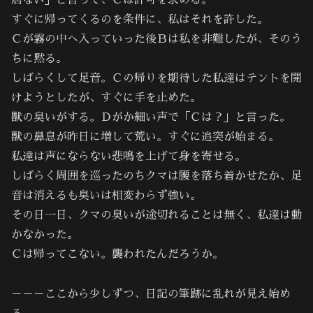
居ない」と言って、Ｃは許可を求める。
すぐに帰ってくるのを条件に、私はそれを許した。
Ｃが霧の中へ入っていった後Ｂは私を非難したが、そのう
ちに黙る。
しばらくして足音。Ｃの帰りを期待した私達はテントを開
けようとしたが、すぐに手を止めた。
獣の臭いがする。Ｄがか細い声で「Ｃは？」と言った。
獣の鼻息が昨日に増して荒い。すぐに追突が始まる。
私達は声にならない悲鳴を上げて身を寄せる。
しばらく周囲を巡ったのちクマは腰を落ち着かせたか、足
音は消えるも臭いは相変わらず強い。
その日一日、クマの臭いが途切れることは無く、私達は動
かなかった。
Ｃは帰ってこない。襲われたんだろうか。
－－－ここから少しずつ、日記の筆跡に乱れが見え始め