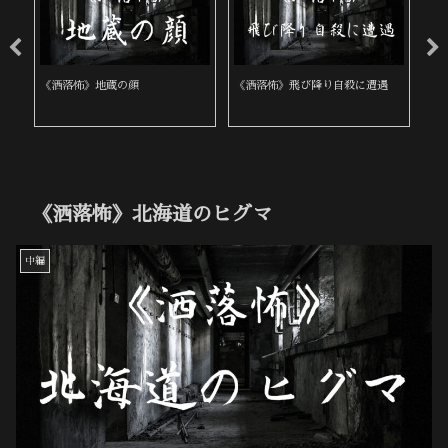
《洒落怖》地蔵の顔
《洒落怖》飛び降り自殺に遭遇
《
建
《洒落怖》北海道のヒグマ
中編