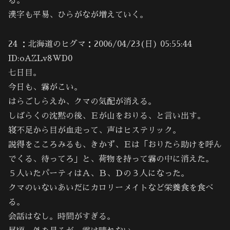
る。
漢字も平易、ひらがなが増えていく。
24 ：北海道のヒグマ：2006/04/23(日) 05:55:44
ID:oAZLv8WD0
七日目。
今日も、霧がこい。
はらごしらえか、クマの気配が消える。
しばらくの沈黙の後、Ｅが山をおりる、と言い出す。
寝不足から目が血走って、声はヒステリック。
説得をこころみるも、きかず、Ｅは「おりたら助けを呼ん
でくる、待ってろ」と、荷物を持って霧の中に消えた。
５人いたパーティはＡ、Ｂ、Ｄの３人になった。
クマのいないあいだにカロリーメイトなど栄養食を食べ
る。
会話はなし。時間がすぎる。