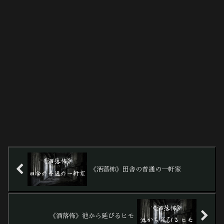
《洒落怖》田舎の普通の一軒家
《洒落怖》池から延びるヒモ