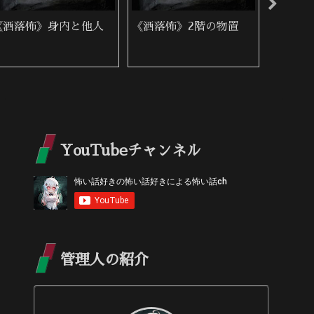
《洒落怖》心霊写真を
《洒落怖》赤
《洒落
撮る仕事
た女性
YouTubeチャンネル
管理人の紹介