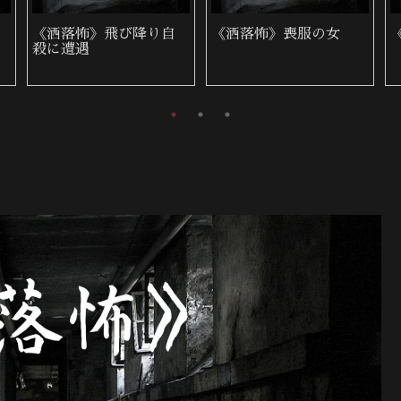
《洒落怖》地蔵の顔
《洒落怖》繰り返す家
族