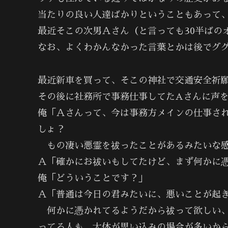
当たりの良い人達ばかりということもあって
最近そこの次男Ａさん（と言っても30半ばの
なお、よくわかんなかった言葉とかは後でグ
最近新車を買って、そこの神社で交通安全祈
その後に社務所で事務仕事してたAさんに声
俺「Ａさんって、今は事務方メインの仕事さ
しょ？
もの凄い悪霊を祓ったことがあるみたいな感
Ａ「確かにお祓いもしてたけど、まず何かに
俺「どういうことです？」
Ａ「普通は今日の君みたいに、悪いことが起
何かに憑かれてるようだから祓って欲しい、
ってる人も、大体が思い込みの場合が多いか