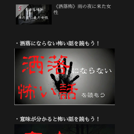
《洒落怖》雨の夜に来た女
性
・洒落にならない怖い話を読もう！
・意味が分かると怖い話を読もう！