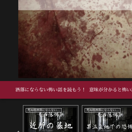
洒落にならない怖い話を読もう！
意味が分かると怖い
死ぬ程洒落にならない怖い話
死ぬ程洒落にならない怖い話