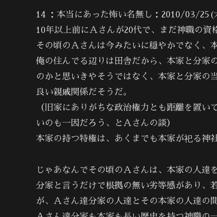
14 ：本当にあった怖い名無し：2010/03/25(木) 0
10年以上前にＡさんが20代で、まだ神職の
その頃のＡさんは今みたいに穏やかでなく、
俺の住んでる辺りは田舎だから、本家と分家
のかと思いきやそうではなく、本家と分家の
良い親戚関係だそうだ。
（旧家にありがちな政治権力とも距離を置い
いのも一因だろう、とＡさんの談）
本家の持つ特権は、あくまでも本家が祀る神
じゃあなんでその頃のＡさんは、本家の人達
分家と言うだけで根拠の無い劣等感があり、
が、Ａさん達分家の人達とその本家の人達の
Ａさん達分家も本家も長い歴史を持つ神職の