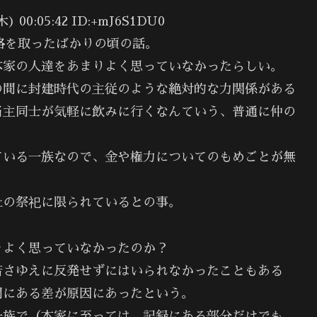
0:05:42 ID:+mJ6S1DU0
資格を取ったばかりの頃の話。
本家の人達をあまりよく思っていなかったらしい。
の間に封建時代の主従のような絶対的な力関係がある
当主同士が気軽に飲みに行くなんていう、普通に仲の
ている一族なので、金や権力についてのもめごとが無
社の祭祀に限られているとの事。
をよく思っていなかったのか？
若さゆえに反発せずにはいられなかったこともある
間にある差が原因にあったという。
一族で（本家に至っては、記録にある部分だけでも