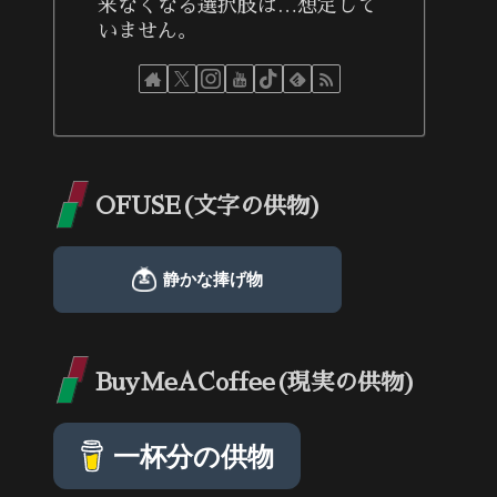
来なくなる選択肢は…想定して
いません。
OFUSE(文字の供物)
BuyMeACoffee(現実の供物)
一杯分の供物