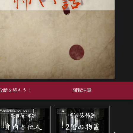
な話を読もう！
閲覧注意
死ぬ程洒落にならない怖い話
死ぬ程洒落にならない怖い話