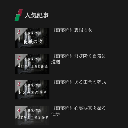
人気記事
《洒落怖》喪服の女
《洒落怖》飛び降り自殺に
遭遇
《洒落怖》ある田舎の葬式
《洒落怖》心霊写真を撮る
仕事