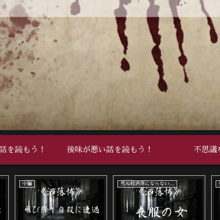
話を読もう！
後味が悪い話を読もう！
不思議
死ぬ程洒落にならない怖い話
死ぬ程洒落にならない怖い話