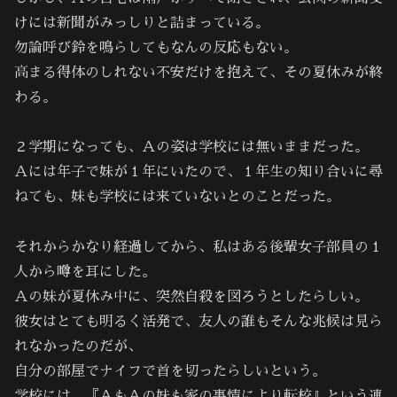
けには新聞がみっしりと詰まっている。
勿論呼び鈴を鳴らしてもなんの反応もない。
高まる得体のしれない不安だけを抱えて、その夏休みが終
わる。
２学期になっても、Ａの姿は学校には無いままだった。
Ａには年子で妹が１年にいたので、１年生の知り合いに尋
ねても、妹も学校には来ていないとのことだった。
それからかなり経過してから、私はある後輩女子部員の１
人から噂を耳にした。
Ａの妹が夏休み中に、突然自殺を図ろうとしたらしい。
彼女はとても明るく活発で、友人の誰もそんな兆候は見ら
れなかったのだが、
自分の部屋でナイフで首を切ったらしいという。
学校には、『ＡもＡの妹も家の事情により転校』という連