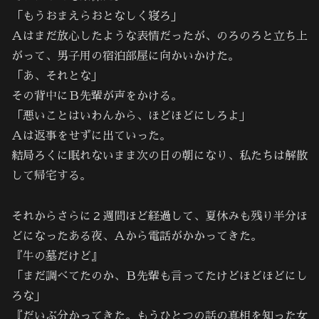
「もうおまえらおとなしく寝ろ」
Ａはまだ放心したような表情だったが、のろのろと立ち上
がって、男子用の宿泊部屋に向かいかけた。
「あ、それとな」
その背中にＢ先輩が声をかける。
「悪いことはいわんから、ほどほどにしろよ」
Ａは返事をせずに出ていった。
結局ろくに眠れないまま次の日の朝になり、私たちは解散
して帰宅する。
それからさらに２週間ほど経過して、夏休みも残り半分ほ
どになったある夜、Ａから電話がかかってきた。
『牛の墓だけど』
「まだ調べてたのか、Ｂ先輩も言ってたけどほどほどにし
ろな」
『だいぶ分かってきた。もうひとつの話の真相を知った女