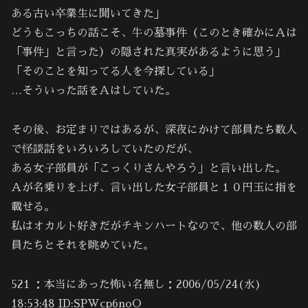
ある古い卒業生に聞いてきた」
どうもこっちの話こそ、牛の墓事件（このとき確かにＡは
「事件」と言った）の隠された真実があるように思う」
「そのことを知ってる人を今探している」
…そういった話をＡはしていた。
その後、お定まりではあるが、深夜にかけて部員たち数人
で怪談話をいろいろしていたのだが、
ある女子部員が「こっくりさんやろう」と言い出した。
Ａが名乗りを上げ、言い出した女子部員と１０円玉に指を
載せる。
私はオカルト好きだがチキンハートなので、他の数人の部
員たちとそれを眺めていた。
521 ：本当にあった怖い名無し：2006/05/24(水)
18:53:48 ID:SPWcp6noO