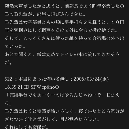
突然大声がしたかと思うと、前部長であり昨年卒業したＯ
ＢのＢ先輩が、部屋に飛び込んできた。
Ｂ先輩は女子部員とＡの頬に平手打ちを見舞うと、１０円
玉を鷲掴みにして網戸をあけて外に全力で投げ捨てた。
そして、こっくりさんに使った紙を持って合宿場の外へ出
ていった。
あとで聞くと、紙は丸めてトイレの水に流してきたそう
だ。
522 ：本当にあった怖い名無し：2006/05/24(水)
18:55:21 ID:SPWcp6noO
「冗談半分でもあーゆーのはやるんじゃねーぞ。おまえ
ら」
Ｂ先輩はわりと霊感が強いらしく、寝ていたところ気分が
ざわついて吐き気がして、目が覚めたらしい。
それにしても豪傑だ。