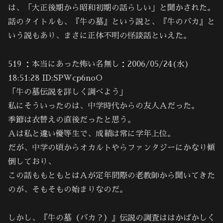
は、「大正後期から昭和初期の話らしい」と聞かされた。
話のタイトルも、『牛の墓』という説と、『牛のバカ』と
いう説もあり、まさに正体不明の怪談話といえた。
519 ：本当にあった怖い名無し：2006/05/24(水)
18:51:28 ID:SPWcp6noO
「牛の墓伝説を詳しく調べよう」
私にそういったのは、中学時代からの友人Ａだった。
季節は衣替えの直後だったと思う。
Ａは私と違い優等生で、成績は常に学年上位。
だが、中学の頃からオカルトやらファンタジーにかなり傾
倒しており、
この話ももともとはＡが定年間際の老教師から聞いてきた
のが、そもそもの始まりなのだ。
しかし、『牛の墓（バカ？）』伝説の調査ははかばかしく