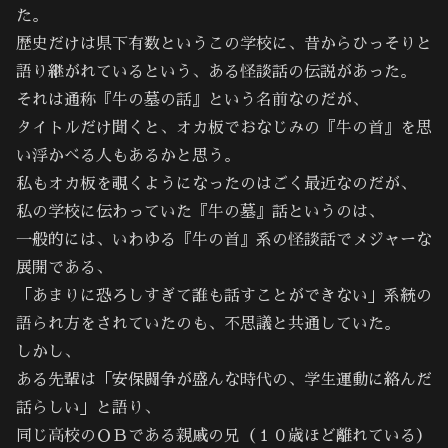
た。
歴史だけは県下有数というこの学校に、昔からひっそりと
語り継がれているという、ある怪談話の伝説があった。
それは通称『牛の墓の話』という名前なのだが、
タイトルだけ聞くと、オカ板でおなじみの『牛の首』を思
い浮かべる人もあるかと思う。
私もオカ板を覗くようになったのはごく最近なのだが、
私の学校に伝わっていた『牛の墓』話というのは、
一般的には、いわゆる『牛の首』系の怪談話でメジャーな
展開である、
「あまりに恐ろしすぎて誰も話すことができない」系統の
語られ方をされていたのも、不思議と共通していた。
しかし、
ある先輩は「安保闘争が盛んな時代の、学生運動に絡んだ
話らしい」と語り、
同じ高校のＯＢである親戚の兄（１０歳ほど離れている）