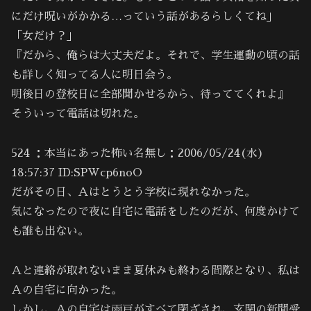
にだけ呪いがかかる…っていう話があるらしくてね」
「女だけ？」
『だから、俺らは大丈夫だよ。それで、学生運動の頃の話
も詳しく知ってる人に明日会う。
明後日の登校日に全部聞かせるから、待っててくれよ』
そういって電話は切れた。
524 ：本当にあった怖い名無し：2006/05/24(水)
18:57:37 ID:SPWcp6noO
だがその日、Ａはとうとう学校に現れなかった。
気になったので夜に自宅に電話をしたのだが、何度かけて
も誰も出ない。
Ａと連絡が取れないまま夏休みも終わる間際となり、私は
Ａの自宅に向かった。
しかし、Ａの自宅は雨戸がすべて閉ざされ、玄関の新聞受