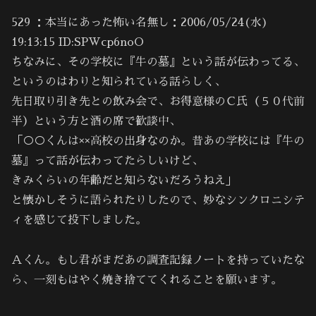
529 ：本当にあった怖い名無し：2006/05/24(水)
19:13:15 ID:SPWcp6noO
ちなみに、その学校に『牛の墓』という話が伝わってる、
というのはわりと知られている話らしく、
先日取り引き先との飲み会で、お得意様のＣ氏（５０代前
半）という方と酒の席で歓談中、
「○○くんは××高校の出身なのか。昔あの学校には『牛の
墓』って話が伝わってたらしいけど、
きみくらいの年齢だと知らないだろうねえ」
と懐かしそうに語られたりしたので、妙なシンクロニシテ
ィを感じて投下しました。
Ａくん。もし君がまだあの調査記録ノートを持っていたな
ら、一刻もはやく焼き捨ててくれることを願います。