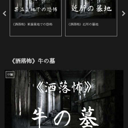
《洒落怖》某温泉地での恐怖
《洒落怖》近所の墓地
《
な
《洒落怖》牛の墓
中編