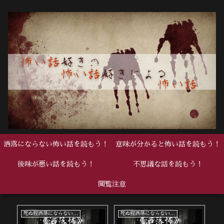
洒落にならない怖い話を読もう！
意味が分かると怖い話を読もう！
後味が悪い話を読もう！
不思議な話を読もう！
閲覧注意
死ぬ程洒落にならない怖い話
死ぬ程洒落にならない怖い話
中