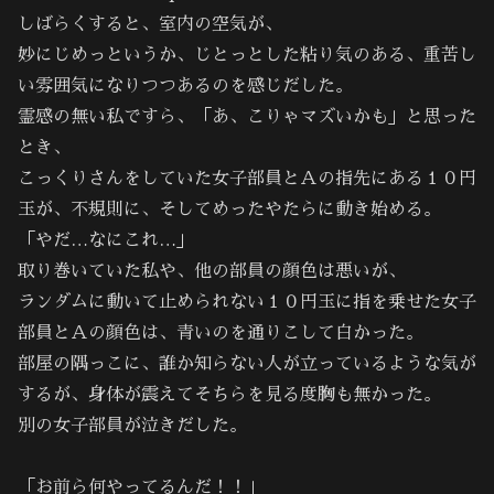
しばらくすると、室内の空気が、
妙にじめっというか、じとっとした粘り気のある、重苦し
い雰囲気になりつつあるのを感じだした。
霊感の無い私ですら、「あ、こりゃマズいかも」と思った
とき、
こっくりさんをしていた女子部員とＡの指先にある１０円
玉が、不規則に、そしてめったやたらに動き始める。
「やだ…なにこれ…」
取り巻いていた私や、他の部員の顔色は悪いが、
ランダムに動いて止められない１０円玉に指を乗せた女子
部員とＡの顔色は、青いのを通りこして白かった。
部屋の隅っこに、誰か知らない人が立っているような気が
するが、身体が震えてそちらを見る度胸も無かった。
別の女子部員が泣きだした。
「お前ら何やってるんだ！！」