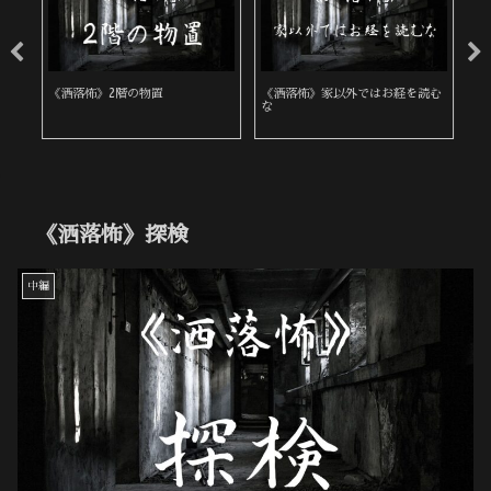
《洒落怖》2階の物置
《洒落怖》家以外ではお経を読む
《
な
《洒落怖》探検
中編