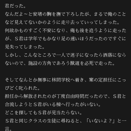
君だった。
なんだよ～と安堵の胸を撫で下ろしたが、まるで俺のこと
など見えてないかのように走り去っていってしまった。
何故かものすごく不安になり、俺も後を追うように走った
が、Ｓ君は学年でもかなり足の速いほうだったのですぐに
見失ってしまった。
しかし、こんなところで一人で迷子になったら洒落になら
ないので、施設の方角であろう獣道を必死で走った。
そしてなんとか無事に林間学校へ着き、案の定担任にこっ
ぴどく叱られた。
担任から解放されたのが丁度自由時間だったので、Ｓ君と
合流しようとＳ君がいる棟へ行ったがいない。
どこを探してもＳ君が見当たらない。
Ｓ君と同じクラスの生徒に尋ねると、「いないよ？」と一
言。