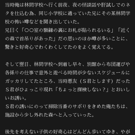
当時俺は林間学校へ行く前夜、夜の怪談話や肝試しでのネ
タを仕込む為、同じ小学校に通っていた兄にその某林間学
校の怖い噂などを聞き出していた。
兄曰く「○○室の額縁の裏にお札が貼られるいる」「近く
の森で首吊りがあった」だの思いのほか噂が多いことに、
驚きと好奇心でわくわくしてたのをよく覚えてる。
そして翌日、林間学校へ到着し早々、別館から布団運びや
各係りの仕事で意外と遊べる時間が少ないスケジュールに
ガッカリしてたところ、当時悪友（Ｓ君とします）だった
Ｓ君がひょっこり現れ「ちょっと探検しない？」とおいし
いお誘い。
Ｓ君の誘いにのって掃除当番のサボりをきめた俺たちは、
施設から少し外れた森へと入っていった。
後先を考えない子供の好奇心はどんどん歩いてゆき、やが