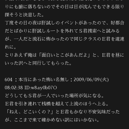
りにも腑に落ちないのでその日は日が沈んでもできる限り
探そうと決意した。
丁度その日の夜は肝試しのイベントがあったので、好都合
だとばかりに肝試しルートを外れてＳ君捜索へと試みる
が、一人だと流石に怖かったので同じクラスのＥ君を道連
れに。
とりあえず俺は「面白いとこがあんだよ」と、Ｅ君を昼に
いった沢へと同行してもらった。
604 ：本当にあった怖い名無し：2009/06/09(火)
08:02:38 ID:w8ay0b07O
どうしてもＳ君が一人でいった場所が気になる。
Ｅ君を引き連れて桟橋を超えて上流のほうへ上る。
「ねえ、どこいくの？」とＥ君もかなり不安気味だった
が、ここまで来て確かめない訳にはいかない。