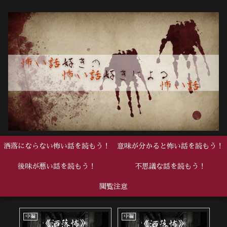
洒落にならない怖い話を読もう！
意味が分かると怖い話を読もう！
後味が悪い話を読もう！
不思議な話を読もう！
閲覧注意
中編
中編