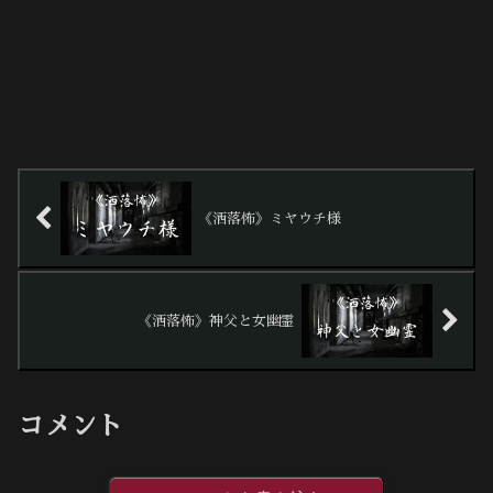
《洒落怖》ミヤウチ様
《洒落怖》神父と女幽霊
コメント