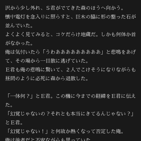
沢から少し外れ、Ｓ君がでてきた森のほうへ向かう。
懐中電灯を念入りに照らすと、巨木の脇に形の整った石が
並んでいた。
よくよく見てみると、コケだらけ地蔵だ。しかも何体か首
がなかった。
俺は気付いたら「うわあああああああああ」と悲鳴をあげ
て、その場から一目散に逃げていた。
Ｅ君も俺の悲鳴に驚いて、２人でこけそうになりながらも
昼間のように必死に森から退散した。
「一体何？」とＥ君。この機に今までの経緯をＥ君に伝え
た。
「幻覚じゃないの？それとも本当にきてるんじゃない？」
とＥ君。
「幻覚じゃない！」と何故か熱くなって否定した俺。
俺は後者だと不安ながらも思っていた。