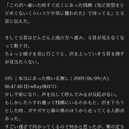
「この沢へ着いた時すぐ近くにあった桟橋（殆ど原型をと
どめてないくらいコケや草に覆われた）で待ってる」とＳ
君に伝えた。
そしてＳ君はどんどん上流の方へ進み、Ｓ君が見えなくな
って数十分。
ちょっと様子を見に行こうと、沢を上っていきＳ君を探す
が見当たらない。
595 ：本当にあった怖い名無し：2009/06/09(火)
06:47:40 ID:w8ay0b07O
少し不安になり、声を出して呼んでみるが反応がない。
もしかしたらすれ違って桟橋にいるのかもと、沢を下ろう
とした時、ガサガサと森の奥のほうから走ってくる人影が
あった。
すごい速さで向かってくるので何かと思ったが、案の定Ｓ