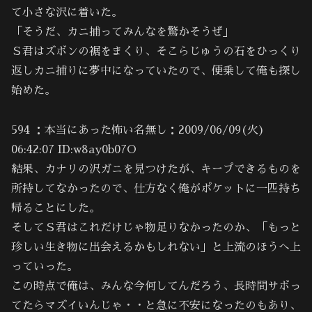
て小さな沢に着いた。
「そうだ、カニ捕ってみんなを驚かそうぜ」
Ｓ君はズボンの裾をまくり、そこらじゅうの石をひっくり
返しカニ捕りに夢中になっていたので、便乗して俺も探し
始めた。
594 ：本当にあった怖い名無し：2009/06/09(火)
06:42:07 ID:w8ay0b07O
結果、カナリの沢ガニを見つけたが、キープできるものを
所持してなかったので、仕方なく俺がポケットに一匹持ち
帰ることにした。
そしてＳ君はこれだけじゃ物足りなかったのか、「もっと
珍しい生き物に出会えるかもしれない」と上流のほうへ上
っていった。
この時点で俺は、みんな今何してんだろう、長時間サボっ
てたらマズイいんじゃ・・と急に不安になったのもあり、