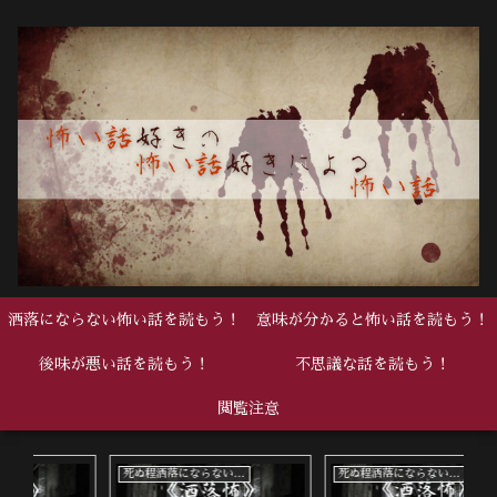
洒落にならない怖い話を読もう！
意味が分かると怖い話を読もう！
後味が悪い話を読もう！
不思議な話を読もう！
閲覧注意
死ぬ程洒落にならない怖い話
死ぬ程洒落にならない怖い話