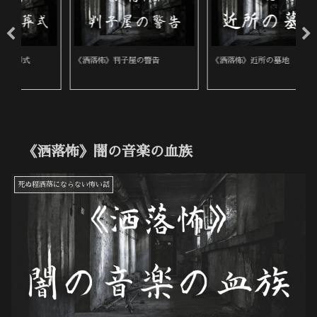
《洒落怖》判子屋の警告
《洒落怖》近所の墓地
《
《洒落怖》闇の音楽の血族
死ぬ程洒落にならない怖い話