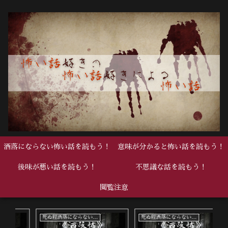
洒落にならない怖い話を読もう！
意味が分かると怖い話を読もう！
後味が悪い話を読もう！
不思議な話を読もう！
閲覧注意
死ぬ程洒落にならない怖い話
死ぬ程洒落にならない怖い話
中