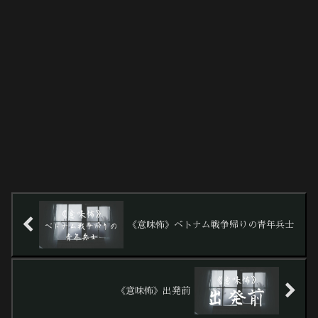
《意味怖》ベトナム戦争帰りの青年兵士
《意味怖》出発前