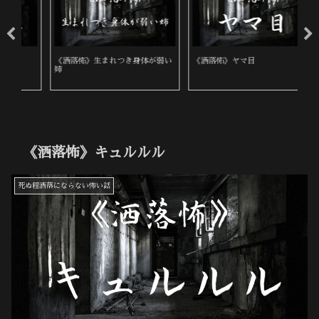
《洒落怖》生まれつき身体が弱い
《洒落怖》ヤマ目
《
姉
《洒落怖》キュルルル
死ぬ程洒落にならない怖い話