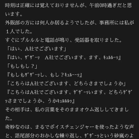
時刻は正確には覚えておりませんが、午前0時過ぎだと思
います。
外販部の方には何人か居るようでしたが、事務所には私が
１人でした。
すぐにプルルルと電話が鳴り、受話器を取りました。
「はい、A社でございます」
『はい、ｻﾞｻﾞｰｯ A社でございます、ます、ｷｭﾙﾙｰｯ』
「もしもし？」
『もしもｻﾞｻﾞｰｯし、もし？ｷｭﾙｰｰｯ』
「こちらはA社でございます、どちらさまでしょうか」
『こちらはA社でございます、ｻﾞｻﾞｰｯいます、どちらｻﾞｻﾞ
ｯさまでしょうか、うかｷｭﾙﾙﾙｯ』
その相手は、私の言葉をそのままオウム返ししてきまし
た。
奇妙なのは、まるでボイスチェンジャーを使ったような声
と、語尾部分のおかしな繰り返し、ｻﾞｻﾞｰｯという砂嵐のよ