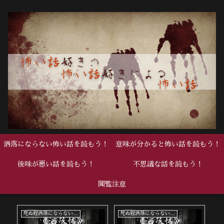
洒落にならない怖い話を読もう！
意味が分かると怖い話を読もう！
後味が悪い話を読もう！
不思議な話を読もう！
閲覧注意
死ぬ程洒落にならない怖い話
死ぬ程洒落にならない怖い話