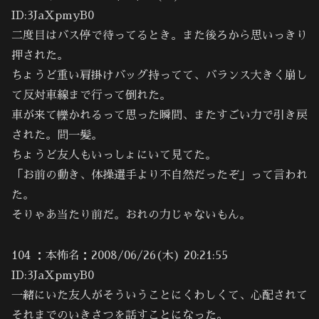
ID:3JaXpmyB0
二度目はバス停で待ってるとき。また後ろから思いっきり
押された。
ちょうど重い肩掛けバッグ持ってて、バランス大きく崩し
て反対車線まで行って倒れた。
車が来て轢かれるって思った瞬間、またすごい力で引き戻
された。間一髪。
ちょうど友人もいっしょにいて見てた。
「お前の動き、体操選手より不自然だったぞ」って言われ
た。
そりゃあ当たり前だ。おれの力じゃないもん。
104 ：本怖名：2008/06/26(木) 20:21:55
ID:3JaXpmyB0
一緒にいた友人がそういうことにくわしくて、心配されて
それまでのいきさつを話すことになった。