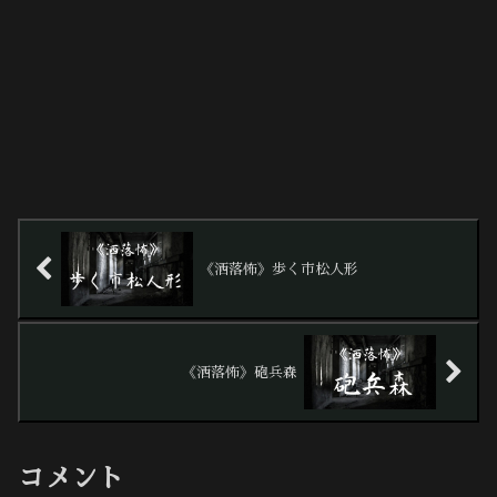
《洒落怖》歩く市松人形
《洒落怖》砲兵森
コメント