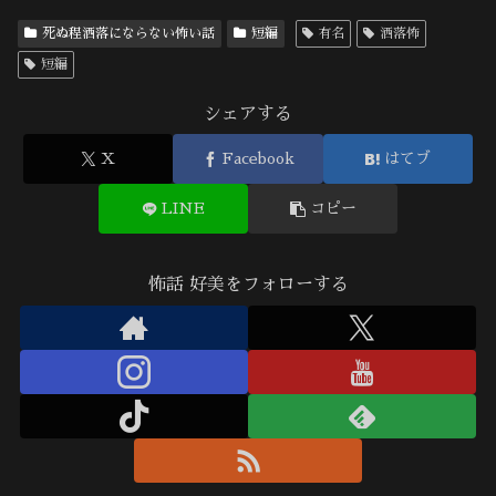
死ぬ程洒落にならない怖い話
短編
有名
洒落怖
短編
シェアする
X
Facebook
はてブ
LINE
コピー
怖話 好美をフォローする