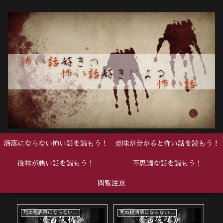
洒落にならない怖い話を読もう！
意味が分かると怖い話を読もう！
後味が悪い話を読もう！
不思議な話を読もう！
閲覧注意
死ぬ程洒落にならない怖い話
中編