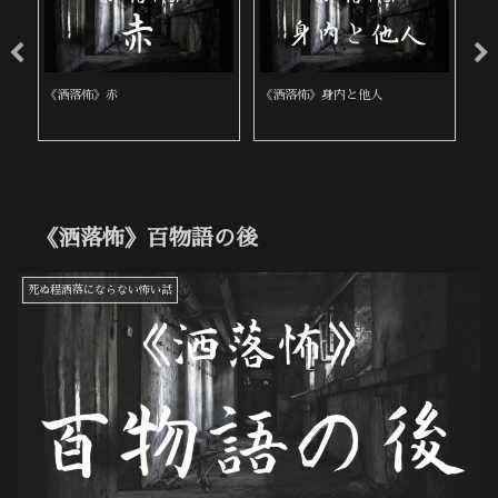
《洒落怖》心霊写真を撮る仕事
《洒落怖》逃げ場がない
《
《洒落怖》百物語の後
死ぬ程洒落にならない怖い話