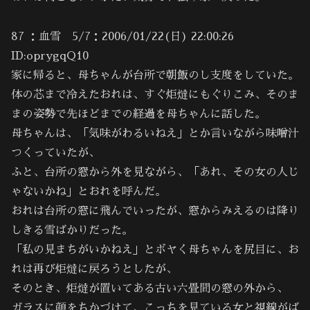
87 ：血雪 5/7：2006/01/22(日) 22:00:26
ID:oprygqQ10
家に帰ると、母ちゃんが台所で朝飯のし支度をしていた。
体の芯まで冷えたおれは、すぐ炬燵にもぐりこみ、そのま
まの姿勢で先ほどまでの経過を母ちゃんに話した。
母ちゃんは、「気味がわるいねえ」とか言いながら味噌汁
つくっていたが、
ふと、台所の窓から外を見ながら、「あれ、その女の人じ
ゃないかね」とおれを呼んだ。
おれは台所の窓に飛んでいったが、窓からみえるのは降り
しきる雪ばかりだった。
「私の見まちがいかねえ」とボヤく母ちゃんを尻目に、お
れは再び炬燵に戻ろうとしたが、
そのとき、炬燵が置いてある古い六畳間の窓の外から、
ガラスに顔をちかづけて、こっちを見ている女と視線がば