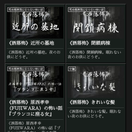
死ぬ程洒落にならない怖い話
死ぬ程洒落にならない怖い話
《洒落怖》近所の墓地
《洒落怖》閉鎖病棟
《洒落怖》近所の墓地。夜のお
《洒落怖》閉鎖病棟。眠れない
供にどうぞ。
夜のお供にどうぞ。
死ぬ程洒落にならない怖い話
中編
《洒落怖》原西孝幸
《洒落怖》きれいな髪
（FUJIWARA）の怖い話
《洒落怖》きれいな髪。眠れな
『ブランコに座る女』
い夜のお供にどうぞ。
《洒落怖》原西孝幸
（FUJIWARA）の怖い話『ブ