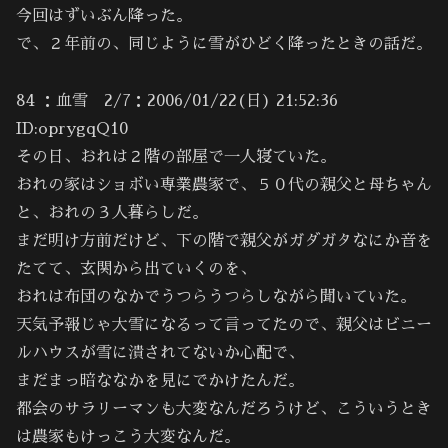
今回はずいぶん降った。
で、２年前の、同じように雪がひどく降ったときの話だ。
84 ：血雪 2/7：2006/01/22(日) 21:52:36
ID:oprygqQ10
その日、おれは２階の部屋で一人寝ていた。
おれの家はショボい専業農家で、５０代の親父と母ちゃん
と、おれの３人暮らしだ。
まだ明け方前だけど、下の階で親父がガダガタなにか音を
たてて、玄関から出ていくのを、
おれは布団のなかでうつらうつらしながら聞いていた。
天気予報じゃ大雪になるって言ってたので、親父はビニー
ルハウスが雪に潰されてないか心配で、
まだまっ暗ななかを見にでかけたんだ。
都会のサラリーマンも大変なんだろうけど、こういうとき
は農家もけっこう大変なんだ。