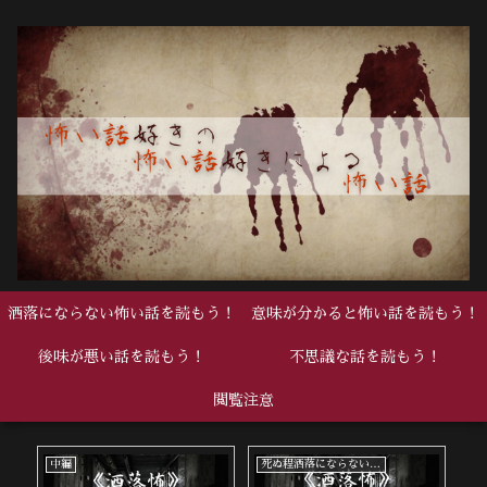
洒落にならない怖い話を読もう！
意味が分かると怖い話を読もう！
後味が悪い話を読もう！
不思議な話を読もう！
閲覧注意
中編
死ぬ程洒落にならない怖い話
中