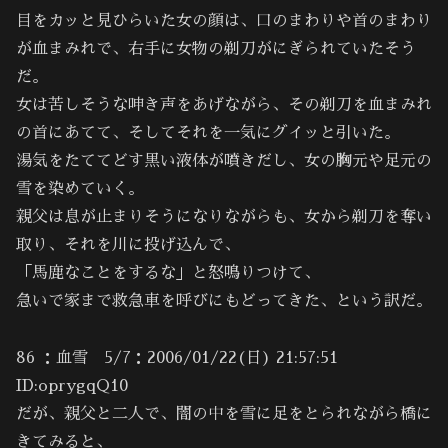
目をカッと見ひらいた女の顔は、口のまわりや首のまわり
が血まみれで、右手に女物の剃刀がにぎられていたそう
だ。
女は苦しそうな呻き声をあげながら、その剃刀を血まみれ
の首にあてて、そしてそれを一気にグイッと引いた。
湯気をたててどす黒い液体が噴きだし、女の胸元や足元の
雪を染めていく。
親父は息が止まりそうになりながらも、女から剃刀を奪い
取り、それを川に投げ込んで、
「馬鹿なことをするな」と怒鳴りつけて、
急いで家まで救急車を呼びにもどってきた、という訳だ。
86 ：血雪 5/7：2006/01/22(日) 21:57:51
ID:oprygqQ10
だが、親父と二人で、闇の中を雪に足をとられながら橋に
きてみると、