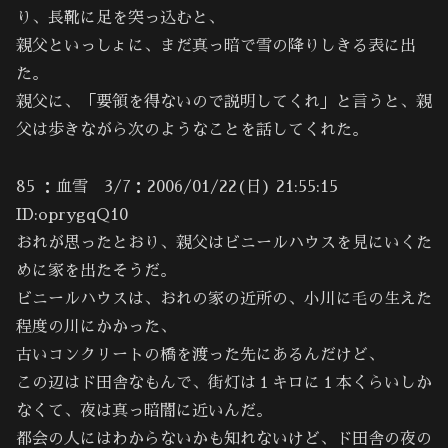
り、長靴に足を突っ込むと、
親父といっしょに、まだ真っ暗で雪の降りしきる表に出
た。
親父に、「要領を得ないので説明してくれ」と言うと、親
父は歩きながら次のようなことを話してくれた。
85 ：血雪 3/7：2006/01/22(日) 21:55:15
ID:oprygqQ10
おれが思ったとおり、親父はビニールハウスを見にいくた
めに家を出たそうだ。
ビニールハウスは、おれの家の近所の、小川に毛の生えた
程度の川にかかった、
古いコンクリートの橋を渡った先にあるんだけど、
この辺はド田舎なもんで、街灯は１キロに１本くらいしか
なくて、夜は真っ暗闇に近いんだ。
都会の人にはわからないかも知れないけど、ド田舎の夜の