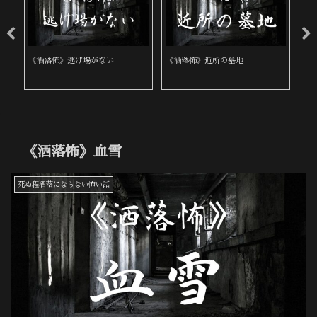
《洒落怖》逃げ場がない
《洒落怖》近所の墓地
《
《洒落怖》血雪
死ぬ程洒落にならない怖い話