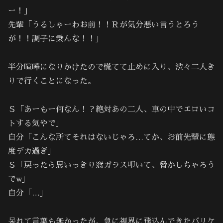
ー！」
先輩「うるしゃーわお前！！Ｒが気分悪い言うとろう
が！！調子に乗んな！！｣
半分喧嘩になりかけたので慌てて止めに入り、渋々二人き
りで行くことになった。
Ｓ「あーもー何なん！？絶対あの二人、車の中でエロいコ
トする気やで｣
自分「こんな所てそれはないじゃろ…てか、お前先輩に態
度デカ過ぎ｣
Ｓ「戻ったら思いっきり窓ガラス叩いて、脅かしちゃろう
でw｣
自分「…｣
呆れて言葉も無かったが、急に視界に飛込んできたバリケ