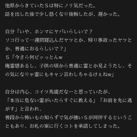
他県からきていたＳは特にノリ気だった。
話を出した後で少し恐くなり後悔したが、遅かった。
自分「いや、ホンマにヤバいらしいで？
ソコ行って一週間寝込んだヤツとか、帰り事故ったヤツと
か、普通におるらしいで？」
Ｓ「今さら何ビッっとんw
俺霊感あるし、子供の頃から普通に霊とか見ようたし、そ
の気になりゃ霊にもキャン言わしちゃるけぇねw」
自分は内心、コイツ馬鹿だなーと思っていたが、
「本当に危ない霊がいたらすぐに教える」「お前を先に逃
がす」と言われ、
普段から怖いもの知らずで気が強いＳが同伴するというこ
ともあり、お札の家に行くコトを承諾してしまった。