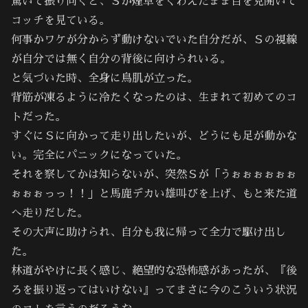
驚いて振り向くと、Ｓが煙草をくわえたまま目を見開いて
コッチを見ている。
何事かワケが分からず動けないでいた自分だが、Ｓの視線
が自分では無く自分の背後に向けられいる。
と気づいた時、全身に鳥肌が立った。
背筋が凍るように冷たくなったのは、生まれて初めてのコ
トだった。
すぐにＳに向かって走り出したいが、どうにも足が動かな
い。完全にパニックになっていた。
それを察してかは知らないが、突然Ｓが「うぉぉぉぉぉぉ
ぉぉぉっっ！！」と馬鹿デカい雄叫びを上げ、もと来た道
へ走りだした。
その大声に助けられ、自分も我に帰って全力で駆け出し
た。
林道がやけに長く感じ、絶望的な恐怖感があったが、『後
ろを振り返ってはいけない』ってまさに今のこういう状況