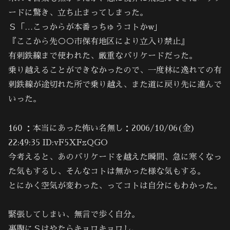
ードに驚き、立ち止まってしまった。
Ｓ「…こっからが本番っちゅうコトかw｣
『ここから先○○市保有地区により立入り禁止』
有刺鉄線まで使われた、厳重なバリケードだった。
乗り越えることができなかったので、一度林に逸れての有
刺鉄線が途切れた所で乗り越え、また道に戻り先に進んで
いった。
160 ：本当にあった怖い名無し：2006/10/06(金)
22:49:35 ID:vF5XFzQGO
今考えると、あのバリケードを越えた瞬間、急に寒くなっ
た気もするし、そんなコトは無かった様な気もする。
とにかく空気が変わった、ってコトは自分にもわかった。
緊張してしまい、無言で歩く自分。
裏腹にＳはやたらキョロキョロし、