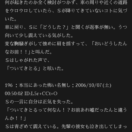
何が起きたのか全く検討がつかず、車の周りや近くの道路
をウロウロしていたら、Ｓが降りてきていないコトに気づ
いた。
車に戻り、Ｓに「どうした？」と聞くが返事が無い。うつ
向いて少し震えている気がした。
変な胸騒ぎがして強めに肩を揺すって、「おいどうしたん
なお前！！｣と叫んだ。
Ｓはしゃがれた声で、
「ついてきとる」と呟いた。
196 ：本当にあった怖い名無し：2006/10/07(土)
00:50:02 ID:L5r+CCt+O
Ｓの一言に自分は正気を失った。
「ついてきとるって何なん！？お前あれ嘘だったんと違う
んか！！」
Ｓは青ざめて震えている。先輩の彼女も泣き出してしまっ