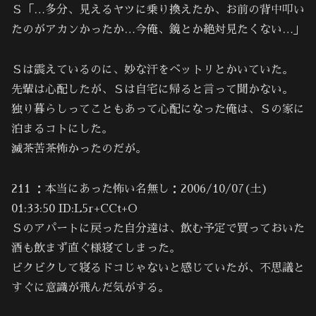
Ｓ「…多分、見えるヤツに乗り換えたか、お前の背中叩い
たのがアカンかったか…今俺、鏡とか絶対見たくない…」
Ｓは震えているのに、妙な汗をベットリとかいていた。
先輩は心配したが、Ｓは自宅に帰ると言って聞かない。
独り暮らしってこともあって心配になった俺は、Ｓの家に
泊まるコトにした。
滅茶苦茶怖かったのだが。
211 ：本当にあった怖い名無し：2006/10/07(土)
01:33:50 ID:L5r+CCt+O
Ｓのアパートに戻った自分達は、飲む予定で買っておいた
酒も飲まず直ぐ様寝てしまった。
ビクビクして寝るドコじゃないと感じていたが、不思議と
すぐに意識が飛んだ気がする。