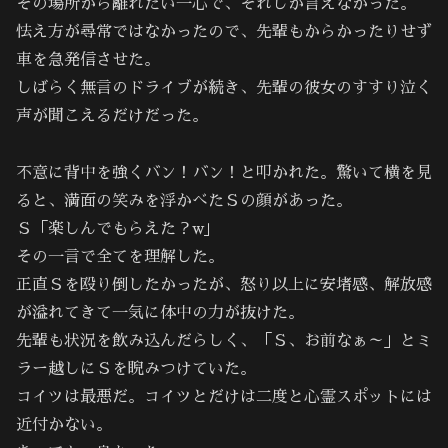
その場所から離れたい一心で、それしか言えなかった。
怯え方が尋常ではなかったので、先輩もからかったりせず
車を急発信させた。
しばらく無言のドライブが続き、先輩の彼女のすすり泣く
声が聞こえるだけだった。
不意に背中を強くバン！バン！と叩かれた。驚いて横を見
ると、満面の笑みを浮かべたＳの顔があった。
Ｓ「楽しんでもらえた？w｣
その一言で全てを理解した。
正直Ｓを殴り倒したかったが、怒り以上に安堵感、解放感
が溢れてきて一気に体中の力が抜けた。
先輩も状況を飲み込んだらしく、「Ｓ、お前なぁ～」とミ
ラー越しにＳを睨みつけていた。
コイツは最悪だ。コイツとだけは二度と心霊スポットには
近付かない。