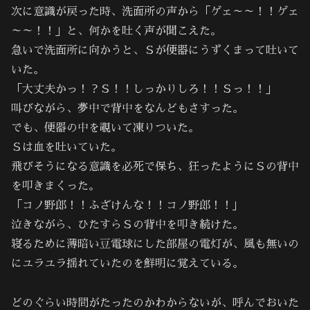
次に意識が戻った時、洗面所の声から「ゲェ～～！！ゲェ
～～！！」と、何かを吐く声が聞こえた。
急いで洗面所に向かうと、Ｓが便器にうずくまって吐いて
いた。
「大丈夫かっ！？Ｓ！！しっかりしろ！！Ｓっ！！」
叫びながら、夢中で背中をなんどもさすった。
でも、便器の中を覗いて凍りついた。
Ｓは血を吐いていた。
飛びそうになる意識を必死で保ち、狂ったようにＳの背中
を叩きまくった。
「コノ野郎！！ふざけんな！！コノ野郎！！｣
泣きながら、ひたすらＳの背中を叩き続けた。
寝るために薄暗い豆電球にした部屋の電灯が、風も無いの
にユラユラ揺れていたのを鮮明に覚えている。
どのぐらい時間がたったのかわからないが、呼んでおいた