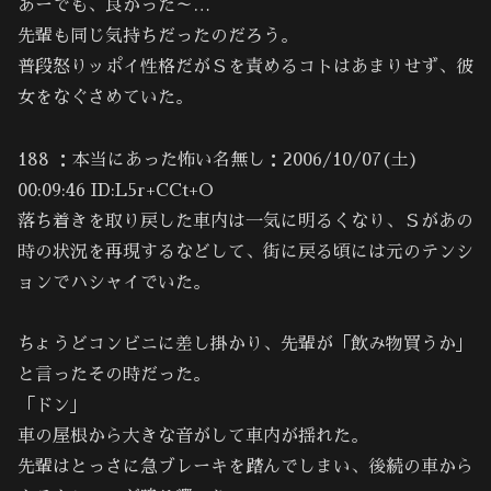
あーでも、良かった～…
先輩も同じ気持ちだったのだろう。
普段怒りッポイ性格だがＳを責めるコトはあまりせず、彼
女をなぐさめていた。
188 ：本当にあった怖い名無し：2006/10/07(土)
00:09:46 ID:L5r+CCt+O
落ち着きを取り戻した車内は一気に明るくなり、Ｓがあの
時の状況を再現するなどして、街に戻る頃には元のテンシ
ョンでハシャイでいた。
ちょうどコンビニに差し掛かり、先輩が「飲み物買うか｣
と言ったその時だった。
「ドン｣
車の屋根から大きな音がして車内が揺れた。
先輩はとっさに急ブレーキを踏んでしまい、後続の車から