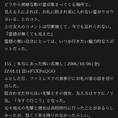
どうやら異様な数の霊が集まってくる場所で、
見える人によれば、お札に阻まれ家に入れない霊がウヨウ
ヨいる、とのコト。
上の友人のコメントは印象強くて、今でも忘れられない。
『霊感が無くても見えた』
霊感の無い自分にとっては、いつか行きたい魅力的なスポ
ットだった。
155 ：本当にあった怖い名無し：2006/10/06(金)
22:01:11 ID:vF5XFzQGO
ふとした日、ファミレスでの食事中にお札の家の話を切り
出した。
居合わせた仲の良い先輩とその彼女、友人Ｓはヤケにノリ
気。「今すぐ行こう」となった。
元々地元の先輩と彼女は高校時代に行ったことがあるらし
かったが、恐くて車を降りれなかったらしい。