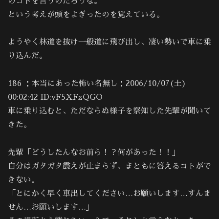
のコトを言うのだろうな。
という考えが頭をよぎったのを覚えている。
ようやく林道を抜け一般道に飛び出し、凄い勢いで車に乗
り込んだ。
186 ：本当にあった怖い名無し：2006/10/07(土)
00:02:42 ID:vF5XFzQGO
車に乗り込むと、ただならぬ様子を察知した先輩が聞いて
きた。
先輩「どうしたんなお前ら！？何があった！！」
自分はガタガタ震えが止まらず、まともに答えるコトがで
きない。
「とにかく早く車出してください…お願いします…すんま
せん…お願いします…｣