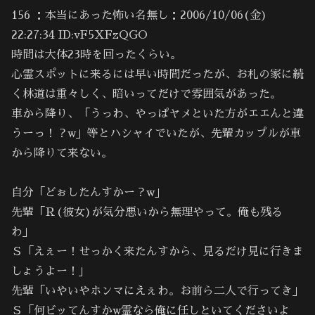
156 ：本当にあった怖い名無し：2006/10/06(金)
22:27:34 ID:vF5XFzQGO
時間は大体23時を回ったくらい。
心霊スポットに来るには早い時間だったが、お札の家に続
く林道は重々しく、暗いってだけで雰囲気があった。
車から降り、「うっわ、やっぱヤメといた方がエエんと違
うーっ！？w」等とハシャイでいたが、先輩カップルが車
から降りて来ない。
自分「どぉしたんすかー？w」
先輩「Ｒ(彼女)が気分悪いから無理やって。俺も残る
わ」
Ｓ「えぇー！せっかく来たんすから、見るだけ見に行きま
しょうよー！｣
先輩「いやいやホンマにえぇわ。お前ら二人で行ってき」
Ｓ「何ビッてんすかw霊なら俺に任しといてくださいよ