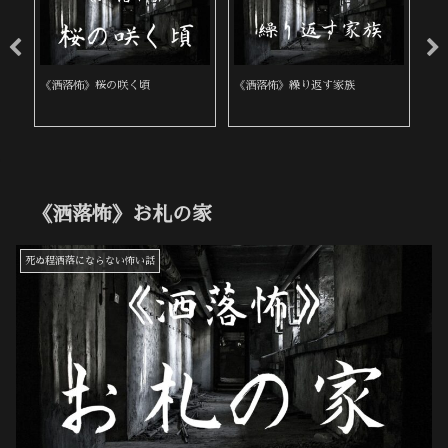
《洒落怖》桜の咲く頃
《洒落怖》繰り返す家族
《
《洒落怖》お札の家
死ぬ程洒落にならない怖い話