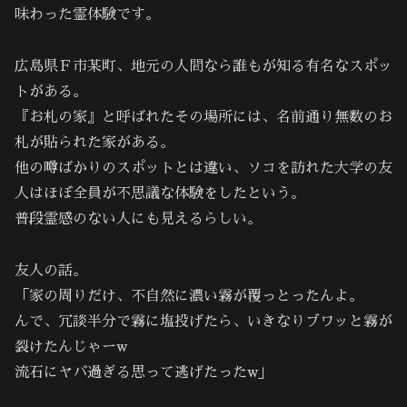
味わった霊体験です。
広島県Ｆ市某町、地元の人間なら誰もが知る有名なスポッ
トがある。
『お札の家』と呼ばれたその場所には、名前通り無数のお
札が貼られた家がある。
他の噂ばかりのスポットとは違い、ソコを訪れた大学の友
人はほぼ全員が不思議な体験をしたという。
普段霊感のない人にも見えるらしい。
友人の話。
「家の周りだけ、不自然に濃い霧が覆っとったんよ。
んで、冗談半分で霧に塩投げたら、いきなりブワッと霧が
裂けたんじゃーw
流石にヤバ過ぎる思って逃げたったw」