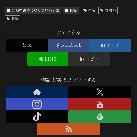
死ぬ程洒落にならない怖い話
長編
有名
洒落怖
長編
シェアする
X
Facebook
はてブ
LINE
コピー
怖話 好美をフォローする