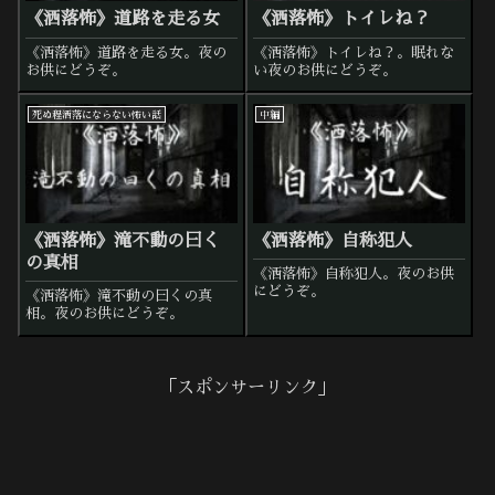
《洒落怖》道路を走る女
《洒落怖》トイレね？
《洒落怖》道路を走る女。夜の
《洒落怖》トイレね？。眠れな
お供にどうぞ。
い夜のお供にどうぞ。
死ぬ程洒落にならない怖い話
中編
《洒落怖》滝不動の曰く
《洒落怖》自称犯人
の真相
《洒落怖》自称犯人。夜のお供
にどうぞ。
《洒落怖》滝不動の曰くの真
相。夜のお供にどうぞ。
「スポンサーリンク」