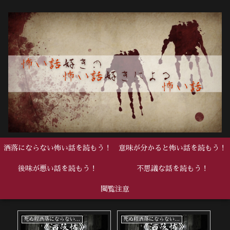
洒落にならない怖い話を読もう！
意味が分かると怖い話を読もう！
後味が悪い話を読もう！
不思議な話を読もう！
閲覧注意
死ぬ程洒落にならない怖い話
中編
中