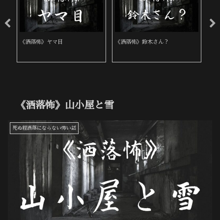
《洒落怖》呪われてる
《洒落怖》家以外ではお経を読む
《
な
《洒落怖》山小屋と雪
死ぬ程洒落にならない怖い話