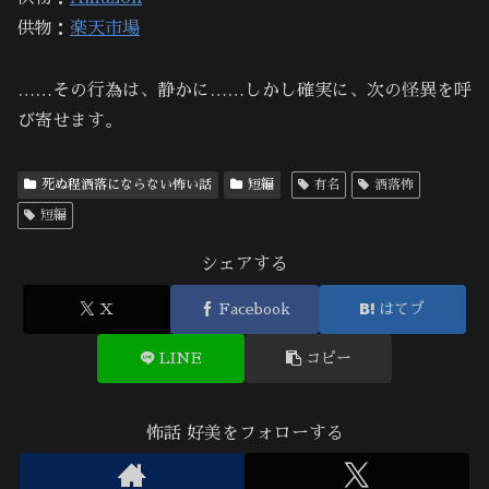
供物：
楽天市場
……その行為は、静かに……しかし確実に、次の怪異を呼
び寄せます。
死ぬ程洒落にならない怖い話
短編
有名
洒落怖
短編
シェアする
X
Facebook
はてブ
LINE
コピー
怖話 好美をフォローする