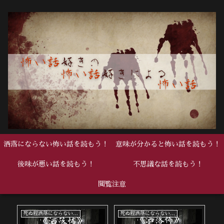
洒落にならない怖い話を読もう！
意味が分かると怖い話を読もう！
後味が悪い話を読もう！
不思議な話を読もう！
閲覧注意
死ぬ程洒落にならない怖い話
死ぬ程洒落にならない怖い話