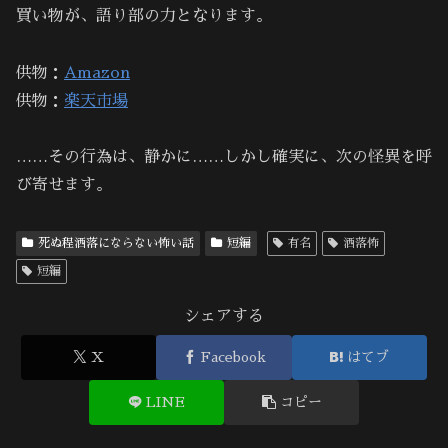
買い物が、語り部の力となります。
供物：
Amazon
供物：
楽天市場
……その行為は、静かに……しかし確実に、次の怪異を呼
び寄せます。
死ぬ程洒落にならない怖い話
短編
有名
洒落怖
短編
シェアする
X
Facebook
はてブ
LINE
コピー