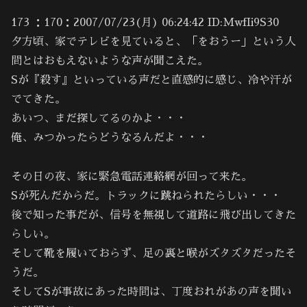
173 ：170：2007/07/23(月) 06:24:42 ID:MwfIi9S30
夕方頃、家でテレビを見ていると、「をおうー」という人
間とはおもえないような声が聞こえた。
Sが『殺す』といっている声だと直感的に感じ、冷や汗が
でてきた。
あいつ、まだ探してるのかよ・・・
俺、みつかったらどうなるんだよ・・・
その日の夜、家に緊急電話連絡網が回って来た。
Sが死んだからだ。トラックに跳ねられたらしい・・・
後で知った事だが、信号を無視して道路に飛び出してきた
らしい。
そして靴を履いておらず、足の裏と喉がズタズタだったそ
うだ。
そしてSが事故にあった時間は、丁度おれがあの声を聞い