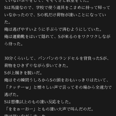
ていないふりをして、そそくさと教室をでた。
Sは馬鹿なので、学校で使う道具をこまめに持って帰って
いなかったので、Sの机だけ荷物が凄いことになってい
た。
俺は逃げやすいように手ぶらで済むようにしていた。
俺は運動靴をはいて隠れて、Sが来るのをワクワクしなが
ら待った。
30分くらいして、パンパンのランドセルを背負ったSが、
荷物をひきずりながら歩いてきた。
Sが上履きを脱いだ。
俺はその瞬間うしろからSの頭をおもいっきりはたいて、
「タッチーｗ」と憎々しい声で言ってその場から全速力で
逃げた。
Sは想像以上のもの凄い反応をした。
「ををぉーおー」ともの凄い大声で叫んだのだ。