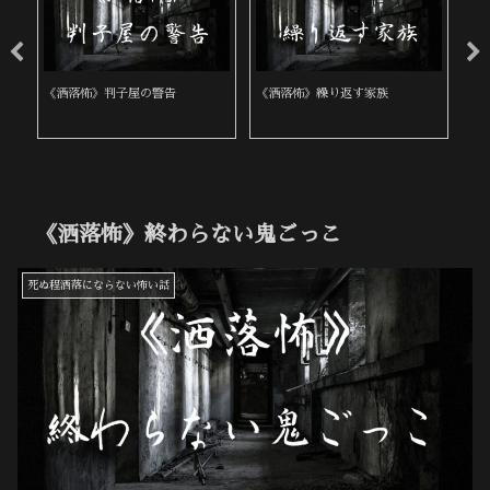
む
《洒落怖》判子屋の警告
《洒落怖》繰り返す家族
《
《洒落怖》終わらない鬼ごっこ
死ぬ程洒落にならない怖い話