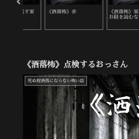
降り自
《洒落怖》郵便入れ
《洒落怖》身内と他人
《洒落怖》点検するおっさん
死ぬ程洒落にならない怖い話