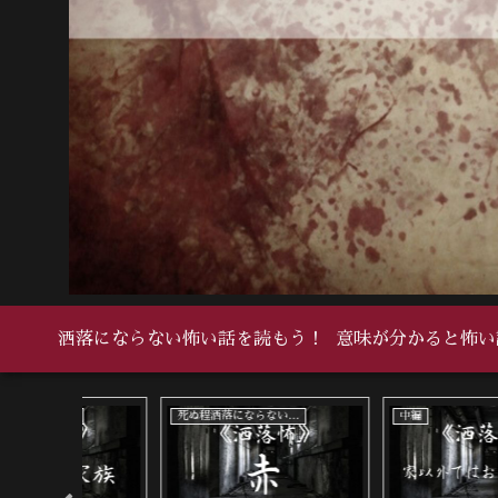
洒落にならない怖い話を読もう！
意味が分かると怖い
死ぬ程洒落にならない怖い話
死ぬ程洒落にならない怖い話