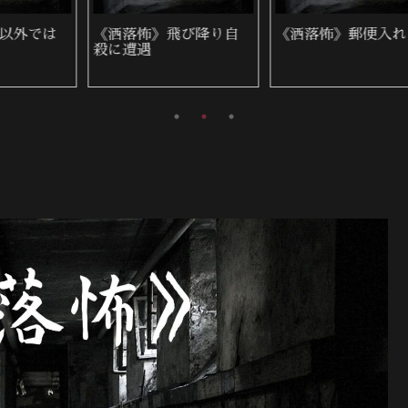
《洒落怖》雨の夜に来
《洒落怖》生まれつき
た女性
身体が弱い姉