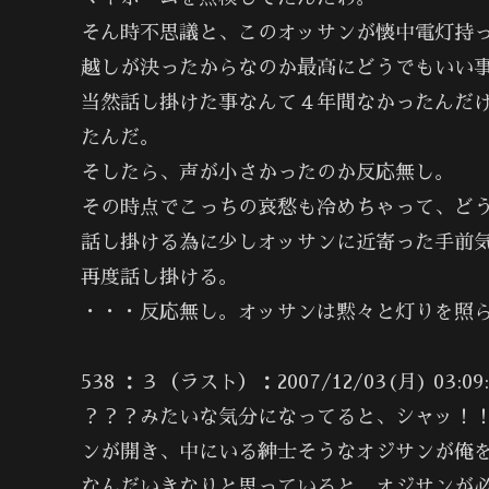
そん時不思議と、このオッサンが懐中電灯持
越しが決ったからなのか最高にどうでもいい
当然話し掛けた事なんて４年間なかったんだ
たんだ。
そしたら、声が小さかったのか反応無し。
その時点でこっちの哀愁も冷めちゃって、ど
話し掛ける為に少しオッサンに近寄った手前
再度話し掛ける。
・・・反応無し。オッサンは黙々と灯りを照
538 ：３（ラスト）：2007/12/03(月) 03:09:1
？？？みたいな気分になってると、シャッ！
ンが開き、中にいる紳士そうなオジサンが俺
なんだいきなりと思っていると、オジサンが