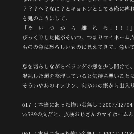
？？？へ？なに？とキョトンとしてる俺に痺
を鬼のようにして、
「そ い つ か ら 離 れ ろ！！！！
びっくりした俺がそいつ、つまりマイホーム
ものの急に恐ろしいものに見えてきて、急い
息を切らしながらベランダの窓を少し開けて
混乱した頭を整理していると気持ち悪いこと
そういやあのオッサン、向かいの家から出入
617 ：本当にあった怖い名無し：2007/12/04(火) 
>>539の文だと、点検おじさんのマイホー
961 ：本当にあった怖い名無し：2007/12/18(火) 