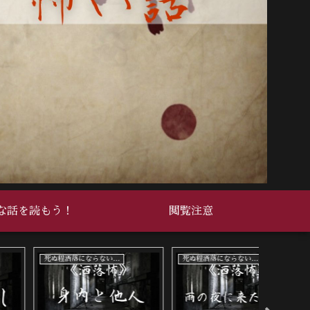
な話を読もう！
閲覧注意
死ぬ程洒落にならない怖い話
死ぬ程洒落にならない怖い話