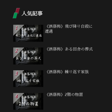
人気記事
《洒落怖》飛び降り自殺に
遭遇
《洒落怖》ある田舎の葬式
《洒落怖》繰り返す家族
《洒落怖》2階の物置