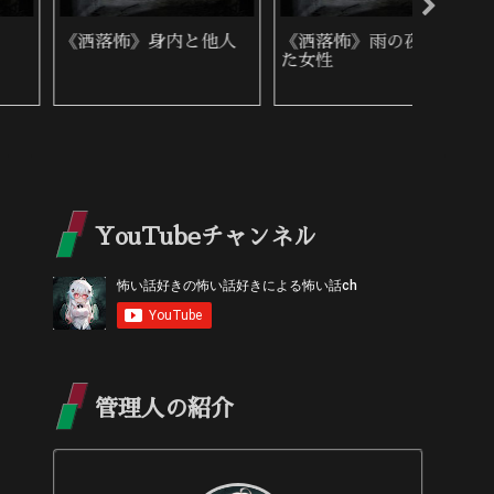
《洒落怖》判子屋の警
《洒落怖》ヤマ目
《洒落
告
の恐怖
YouTubeチャンネル
管理人の紹介