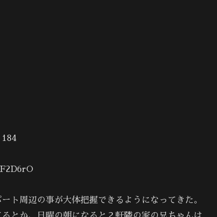
84
qF2D6rO
パート周辺の事が大体把握できるようになってきた。
てるとか、日曜の朝になると２軒隣の家の兄ちゃんは