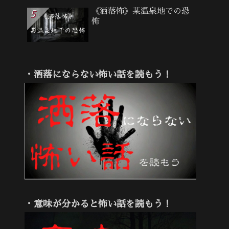
《洒落怖》某温泉地での恐
怖
・洒落にならない怖い話を読もう！
・意味が分かると怖い話を読もう！