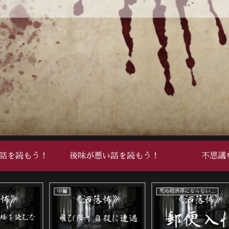
話を読もう！
後味が悪い話を読もう！
不思議
死ぬ程洒落にならない怖い話
死ぬ程洒落にならない怖い話