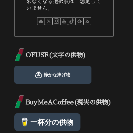
来なくなる選択肢は…想定して
いません。
OFUSE(文字の供物)
BuyMeACoffee(現実の供物)
一杯分の供物