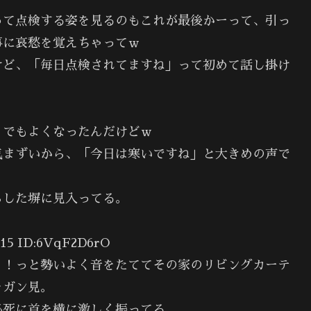
って点検する姿を見るのもこれが最後かーって、引っ
事に哀愁を覚えちゃってｗ
けど、「毎日点検されてますね」って初めて話し掛け
うでもよくなったんだけどｗ
気まずいから、「今日は寒いですね」と大きめの声で
らした塀に見入ってる。
5 ID:6VqF2D6rO
！！っと勢いよく音をたててその家のリビングカーテ
をガン見。
必死に首を横に激しく振ってる。