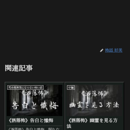
怖話 好美
関連記事
死ぬ程洒落にならない怖い話
中編
《洒落怖》告白と懺悔
《洒落怖》幽霊を見る方
法
《洒落怖》告白と懺悔。眠れな