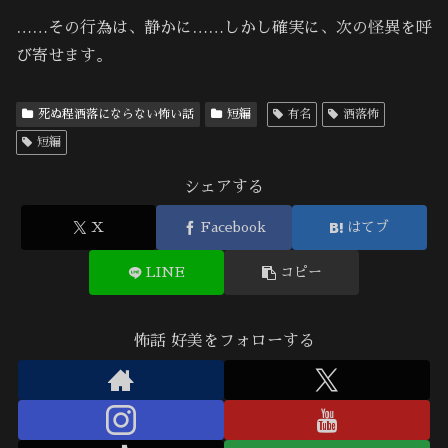
……その行為は、静かに……しかし確実に、次の怪異を呼
び寄せます。
死ぬ程洒落にならない怖い話
短編
有名
洒落怖
短編
シェアする
X
Facebook
はてブ
LINE
コピー
怖話 好美をフォローする