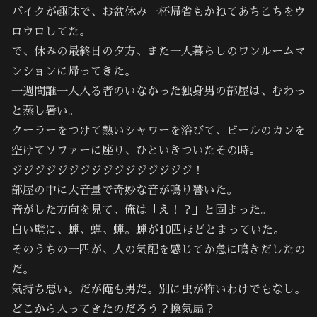
バイクが趣味で、お盆休み一杯帰省もかねてあちこちをウ
ロウロしてた。
で、休みの最終日の夕方、また一人暮らしのワンルームマ
ンションに帰ってきた。
一週間誰一人入る者のいなかった独身男の部屋は、むわっ
と蒸し暑い。
クーラーをつけて熱いシャワーを浴びて、ビールのカンを
空けてソファーに座り、ひといきついたその時。
ジジジジジジジジジジジジジジジジ！
部屋の中に大音量で奇妙な音が鳴り響いた。
音がした方向を見て、俺は「え！？」と固まった。
白い壁に、蝉、蝉、蝉。蝉が10匹ほどとまっていた。
そのうちの一匹が、人の気配を感じてか急に鳴きだしたの
だ。
気持ち悪い。だが俺も男だ。別に虫が怖いわけでもなし。
どこから入ってきたのだろう？換気扇？