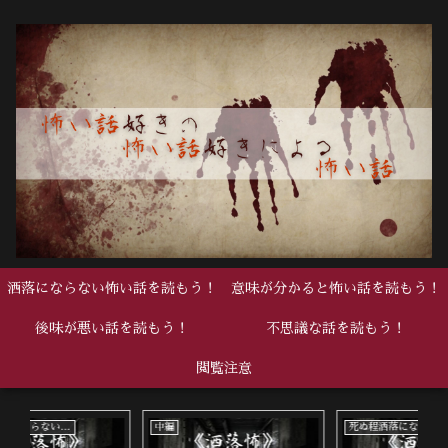
洒落にならない怖い話を読もう！
意味が分かると怖い話を読もう！
後味が悪い話を読もう！
不思議な話を読もう！
閲覧注意
死ぬ程洒落にならない怖い話
中編