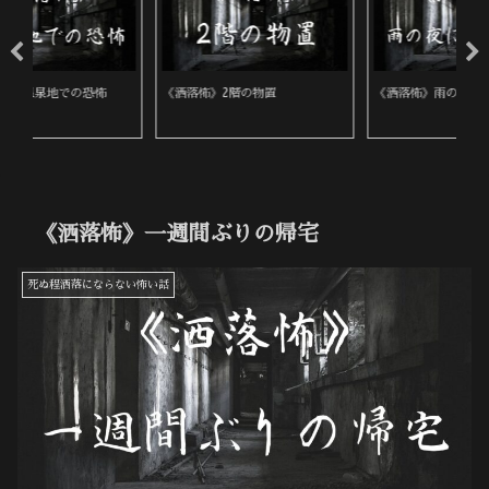
《洒落怖》雨の夜に来た女性
《洒落怖》ある田舎の葬式
《
《洒落怖》一週間ぶりの帰宅
死ぬ程洒落にならない怖い話