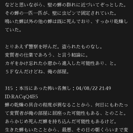
などと思いながら、壁の蝉の群れに近づいてぞっとした。
その蝉の一匹一匹が、壁に虫ピンで固定されていた。
鳴いた蝉以外の他の蝉は既に死んでおり、すっかり乾燥し
ていた。
とりあえず警察を呼んだ。盗られたものなし。
変質者の仕業であろう、と言う結論に。
カギをかけ忘れた小窓から進入した可能性あり、と。
５Ｆなんだけどね、俺の部屋。
315 ：本当にあった怖い名無し：04/08/22 21:49
ID:RACqQ4E5
蝉の乾燥の具合の程度が異なることから、何日にもわたっ
て変質者が俺の部屋に居座った可能性もある、とのこと。
あらかじめ死んだ蝉を持ち込んだ可能性もあるけど。
生きた蝉もいたことから、最悪、その日の朝くらいまで変