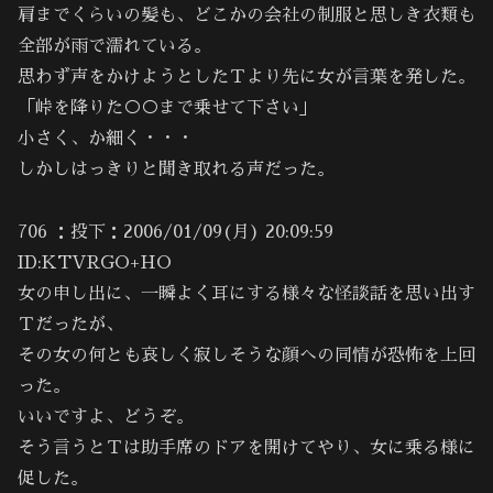
肩までくらいの髪も、どこかの会社の制服と思しき衣類も
全部が雨で濡れている。
思わず声をかけようとしたＴより先に女が言葉を発した。
「峠を降りた○○まで乗せて下さい」
小さく、か細く・・・
しかしはっきりと聞き取れる声だった。
706 ：投下：2006/01/09(月) 20:09:59
ID:KTVRGO+HO
女の申し出に、一瞬よく耳にする様々な怪談話を思い出す
Ｔだったが、
その女の何とも哀しく寂しそうな顔への同情が恐怖を上回
った。
いいですよ、どうぞ。
そう言うとＴは助手席のドアを開けてやり、女に乗る様に
促した。