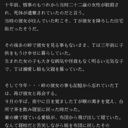
十年前、情事のもつれから当時二十二歳の女性が絞殺さ
れ、死体が遺棄されていたのだと言う。
当時の彼女が住んでいた町こそ、Ｔが彼女を降ろした住宅
街だったそうだ。
その後あの峠で彼女を見る事もないまま、Ｔは三年前に子
供をもうけ幸せに暮らしていた。
生まれた女の子も大きな病気や怪我もなく明るい元気な子
で、Ｔは溺愛し娘も父親を慕っていた。
そして今年・・・峠の彼女の事も記憶から忘れていたＴ
は、再び彼女と再会する。
９月の半ば、夜中に目を覚ましたＴが喉の渇きを覚え、台
所で茶を飲み寝室に戻った時だった。
妻の横で寝ている愛娘が、布団から飛び出して寝ていた。
なんて寝相だと苦笑しながら娘を布団に戻したその