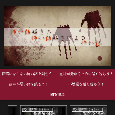
洒落にならない怖い話を読もう！
意味が分かると怖い話を読もう！
後味が悪い話を読もう！
不思議な話を読もう！
閲覧注意
死ぬ程洒落にならない怖い話
死ぬ程洒落にならない怖い話