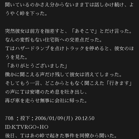
聞いているのかさえ分からないままＴは話しかけ続け、よ
うやく峠を下った。
突然彼女は前方を指差すと、「あそこで」とだけ言った。
なんの変哲もない住宅街への交差点だった。
Ｔはハザードランプを点けトラックを停めると、彼女のほ
うを見た。
「ありがとうございました」
微かに聞こえる声だけ残して彼女は消えてしまった。
そしてもう一言、どこからともなく聞こえた「行きます」
の声にＴは安堵のため息を吐き出し、
再び車を走らせ無事に会社に帰った。
708 ：投下：2006/01/09(月) 20:12:50
ID:KTVRGO+HO
後日、Ｔはあの峠で起きた事件を同僚から聞いた。