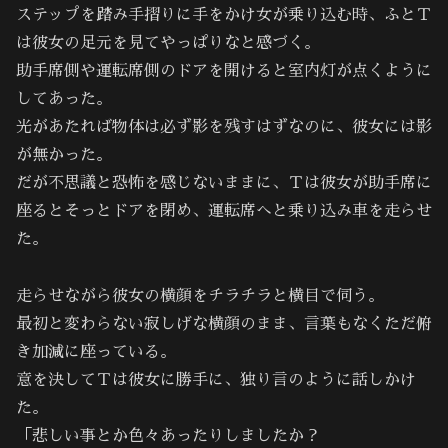
ステップを踏み手摺りに手をかけ女が乗り込む時、ふとＴ
は彼女の足元を見てやっぱりなと感づく。
助手席側や運転席側のドアを開けると室内灯が点くように
してあった。
光があたれば物体は必ず影を残すはずなのに、彼女には影
が無かった。
だが不思議と恐怖を感じないままに、Ｔは彼女が助手席に
座るとそっとドアを閉め、運転席へと乗り込み車を走らせ
た。
走らせながら彼女の横顔をチラチラと横目で伺う。
最初と変わらない寂しげな横顔のまま、言葉もなくただ俯
き加減に座っている。
意を決してＴは彼女に勝手に、独り言のように話しかけ
た。
「悲しい事とか色々あったりしましたか？