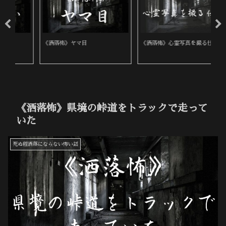
《洒落怖》ヤマ目
《洒落怖》心霊写真を撮る仕事
《
《洒落怖》県境の峠道をトラックで走って
いた
死ぬ程洒落にならない怖い話