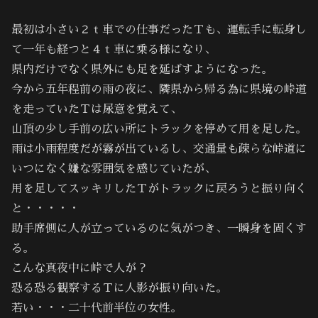
最初は小さい２ｔ車での仕事だったＴも、運転手に転身し
て一年も経つと４ｔ車に乗る様になり、
県内だけでなく県外にも足を延ばすようになった。
今から五年程前の雨の夜に、隣県から帰る為に県境の峠道
を走っていたＴは尿意を覚えて、
山頂の少し手前の広い所にトラックを停めて用を足した。
雨は小雨程度だが霧が出ているし、交通量も疎らな峠道に
いつになく嫌な雰囲気を感じていたが、
用を足してスッキリしたＴがトラックに戻ろうと振り向く
と・・・・・
助手席側に人が立っているのに気がつき、一瞬身を固くす
る。
こんな真夜中に峠で人が？
恐る恐る観察するＴに人影が振り向いた。
若い・・・二十代前半位の女性。