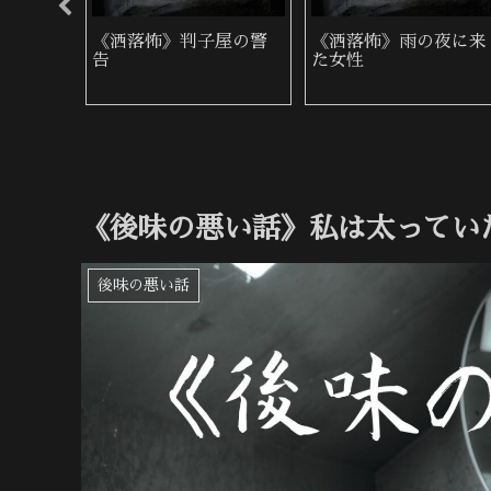
泉地で
《洒落怖》判子屋の警
《洒落怖》雨の夜に来
告
た女性
《後味の悪い話》私は太ってい
後味の悪い話