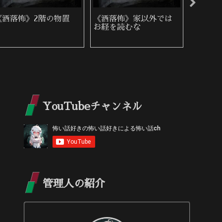
《洒落怖》2階の物置
《洒落怖》家以外では
《洒落
お経を読むな
族
YouTubeチャンネル
管理人の紹介