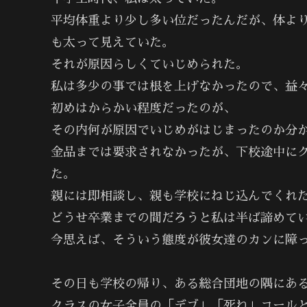
平均体重より少し多い位だったんだが、体よ
も太って見えていた。
それが原因らしくていじめられた。
私は多少の事では根を上げなかったので、益
初めはからかい程度だったのが、
その内何が原因でいじめがはじまったのか分
金品までは要求されなかったが、下校途中に
た。
親には即相談し、親も学校にねじ込んでくれ
どうせ卒業までの間だろうと私は半ば諦めて
今思えば、そういう態度が彼女達のカンに障
その日も学校の帰り、ある総合団地の隅にあ
クラスの女子全員の「デブ」「死ね」コール