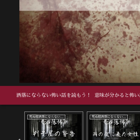
洒落にならない怖い話を読もう！
意味が分かると怖い
い怖い話
死ぬ程洒落にならない怖い話
死ぬ程洒落にならない怖い話