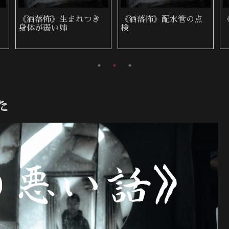
《洒落怖》生まれつき
《洒落怖》配水管の点
身体が弱い姉
検
た