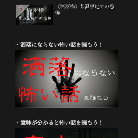
《洒落怖》某温泉地での恐
怖
・洒落にならない怖い話を読もう！
・意味が分かると怖い話を読もう！