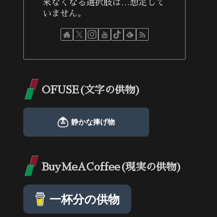
来なくなる選択肢は…想定して
いません。
OFUSE(文字の供物)
BuyMeACoffee(現実の供物)
一杯分の供物