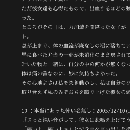
ただ彼女達も心得たもので、出血するほどの
った。
ところがその日は、力加減を間違った女子が
ト。
息が止まり、体の血流が底なしの沼に落ちて
昼に食べた弁当の一部が未消化のまま戻され
吐いた物と一緒に、自分の中の何かが無くな
体は痛い筈なのに、妙に気持ちよかった。
その心地よさは私を突き動かし、私は自分の
取り合えず私のみぞおちを蹴り上げた彼女の
10 ：本当にあった怖い名無し：2005/12/10(土) 1
ゴスっと鈍い音がして、彼女は悲鳴を上げて
「痛いよ。痛いよぉ」と泣き言を言い出した