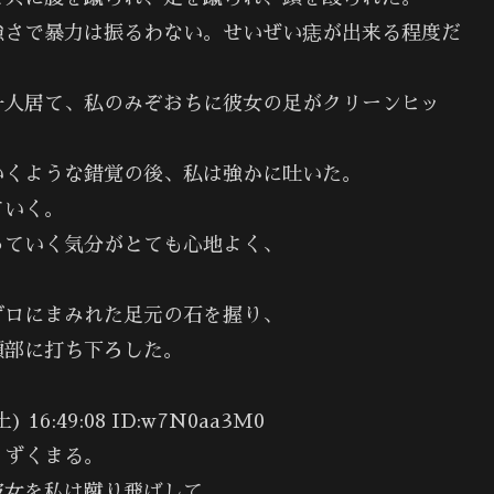
強さで暴力は振るわない。せいぜい痣が出来る程度だ
一人居て、私のみぞおちに彼女の足がクリーンヒッ
いくような錯覚の後、私は強かに吐いた。
ていく。
っていく気分がとても心地よく、
ゲロにまみれた足元の石を握り、
頭部に打ち下ろした。
6:49:08 ID:w7N0aa3M0
うずくまる。
彼女を私は蹴り飛ばして、