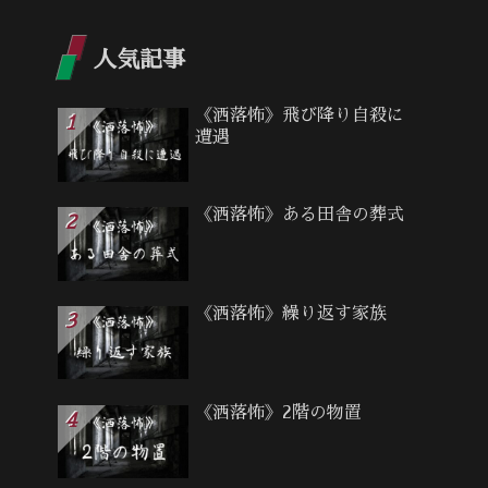
人気記事
《洒落怖》飛び降り自殺に
遭遇
《洒落怖》ある田舎の葬式
《洒落怖》繰り返す家族
《洒落怖》2階の物置