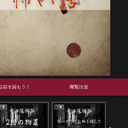
な話を読もう！
閲覧注意
中編
中編