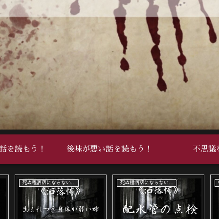
話を読もう！
後味が悪い話を読もう！
不思議
死ぬ程洒落にならない怖い話
死ぬ程洒落にならない怖い話