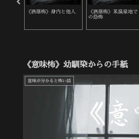
れつき
《洒落怖》郵便入れ
《洒落怖》判子屋の警
告
《意味怖》幼馴染からの手紙
意味が分かると怖い話