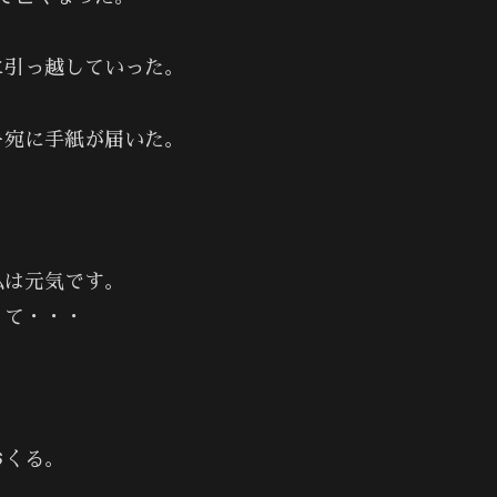
。
に引っ越していった。
キ宛に手紙が届いた。
私は元気です。
くて・・・
おくる。