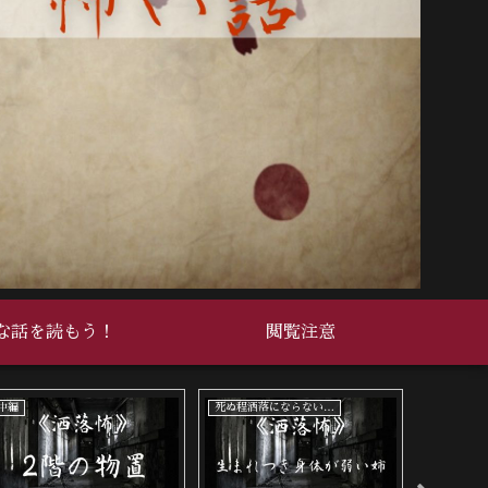
な話を読もう！
閲覧注意
死ぬ程洒落にならない怖い話
死ぬ程洒落にならない怖い話