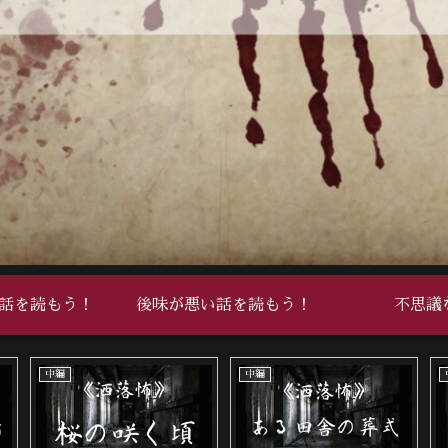
話を読もう！
後味が悪い話を読もう！
不思議
死ぬ程洒落にならない怖い話
死ぬ程洒落にならない怖い話