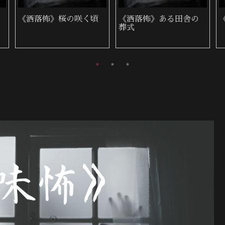
《洒落怖》雨の夜に来
《洒落怖》近所の墓地
た女性