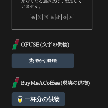
来なくなる選択肢は…想定して
いません。
OFUSE(文字の供物)
BuyMeACoffee(現実の供物)
一杯分の供物