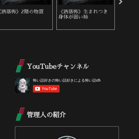
《洒落怖》配水管の点
《洒落怖》繰り返す家
《洒落
検
族
YouTubeチャンネル
管理人の紹介