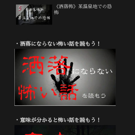
《洒落怖》某温泉地での恐
怖
・洒落にならない怖い話を読もう！
・意味が分かると怖い話を読もう！