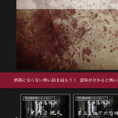
洒落にならない怖い話を読もう！
意味が分かると怖い
い怖い話
死ぬ程洒落にならない怖い話
死ぬ程洒落にならない怖い話