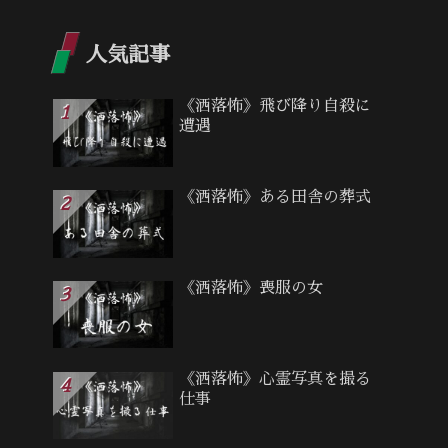
人気記事
《洒落怖》飛び降り自殺に
遭遇
《洒落怖》ある田舎の葬式
《洒落怖》喪服の女
《洒落怖》心霊写真を撮る
仕事