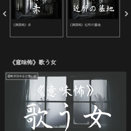
《洒落怖》赤
《洒落怖》近所の墓地
《
《意味怖》歌う女
意味が分かると怖い話