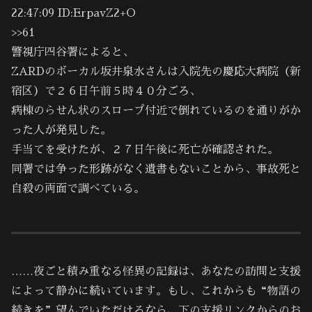
22:47:09 ID:ErpavZ2+O
>>61
警視庁四谷署によると、
ZARDのボーカル坂井泉水さんは入院先の慶応大病院（新
宿区）で２６日午前５時４０分ごろ、
病棟のらせん状のスロープ付近で倒れているのを通りがか
った人が発見した。
手当てを受けたが、２７日午後に死亡が確認された。
同署では争った形跡がなく遺書もないことから、事故死と
自殺の両面で調べている。
……夜ごと積み重なる怪異の記録は、あなたの訪問と支援
によって静かに続いています。もし、これからも“物語の
続きを”望んでいただけるなら、下の支援リンクからのお