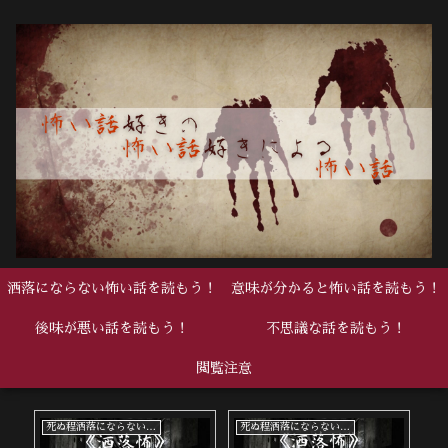
洒落にならない怖い話を読もう！
意味が分かると怖い話を読もう！
後味が悪い話を読もう！
不思議な話を読もう！
閲覧注意
死ぬ程洒落にならない怖い話
死ぬ程洒落にならない怖い話