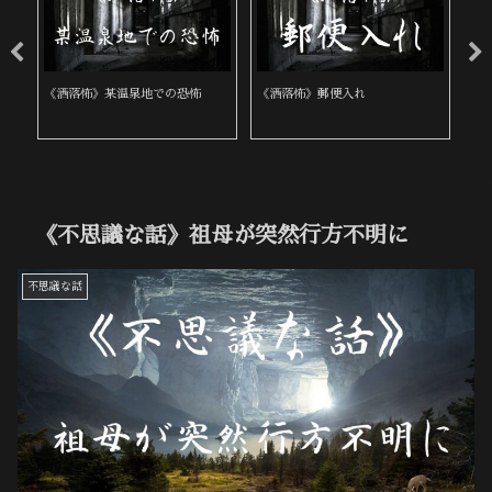
《洒落怖》飛び降り自殺に遭遇
《洒落怖》身内と他人
《
《不思議な話》祖母が突然行方不明に
不思議な話