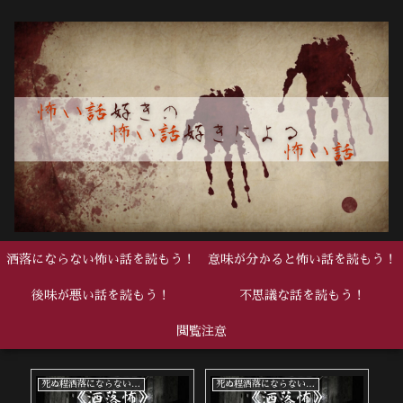
洒落にならない怖い話を読もう！
意味が分かると怖い話を読もう！
後味が悪い話を読もう！
不思議な話を読もう！
閲覧注意
中編
死ぬ程洒落にならない怖い話