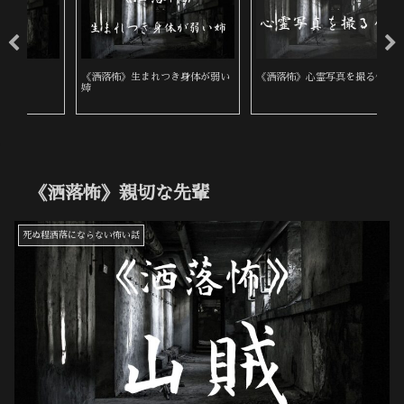
い
《洒落怖》心霊写真を撮る仕事
《洒落怖》ある田舎の葬式
《
《洒落怖》親切な先輩
死ぬ程洒落にならない怖い話