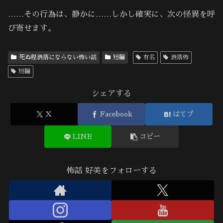
……その行為は、静かに……しかし確実に、次の怪異を呼
び寄せます。
死ぬ程洒落にならない怖い話
短編
有名
洒落怖
短編
シェアする
X
Facebook
はてブ
LINE
コピー
怖話 好美をフォローする