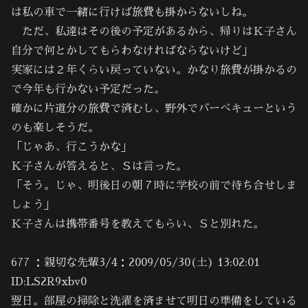
は私の車で一緒に行けば旅費も掛からないしね。
ただ、私達はその後の予定があるから、帰りはＫ子さん
自分で何とかしてもらわなければならないけど」
実家には２年くらい戻っていない。かなり旅費が掛かるの
で今年も行かない予定だった。
確かに片道分の旅費で済むし、野外でバーべキューという
のも楽しそうだ。
「じゃあ、行こうかな」
Ｋ子さんが答えると、Ｓは言った。
「そう。じゃ、明後日の朝７時に学校の前で待ち合せしま
しょう」
Ｋ子さんは携帯番号を教えてもらい、Ｓと別れた。
677 ：親切な先輩3/4：2009/05/30(土) 13:02:01
ID:LS2R9xbv0
翌日。部屋の掃除と洗濯を済ませて明日の準備をしている