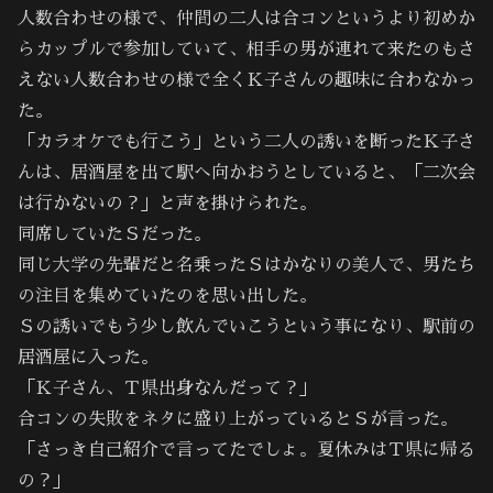
人数合わせの様で、仲間の二人は合コンというより初めか
らカップルで参加していて、相手の男が連れて来たのもさ
えない人数合わせの様で全くＫ子さんの趣味に合わなかっ
た。
「カラオケでも行こう」という二人の誘いを断ったＫ子さ
んは、居酒屋を出て駅へ向かおうとしていると、「二次会
は行かないの？」と声を掛けられた。
同席していたＳだった。
同じ大学の先輩だと名乗ったＳはかなりの美人で、男たち
の注目を集めていたのを思い出した。
Ｓの誘いでもう少し飲んでいこうという事になり、駅前の
居酒屋に入った。
「Ｋ子さん、Ｔ県出身なんだって？」
合コンの失敗をネタに盛り上がっているとＳが言った。
「さっき自己紹介で言ってたでしょ。夏休みはＴ県に帰る
の？」