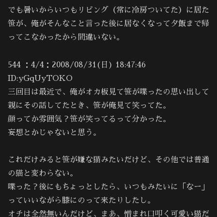
でも暑いからいつもリビング（常に冷房ついてた）に居た
笹が、俺がそんなこと言った後に居なくなって夕飯まで帰
ってこなかったから間違いない。
544 ：4/4：2008/08/31(日) 18:47:46
ID:yGqUyTOKO
三回目は最近で、俺がオカ板見て笹が喋ったの思い出して
親にその話してたとき、笹が俺見て笑ってた。
顔ってか雰囲気？笹が笑ってるって分かった。
妄想とかじゃないと思う。
これだけみると笹が嫌な猫みたいだけど、その他では普通
の猫と変わらない。
喋った？後にもちょっとしたら、いつもみたいに「なー」
っていいながら膝にのって来たりしたし。
オチは全然無いんだけど、まあ、憎まれ口叩く可愛い猫だ