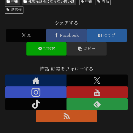
中編
死ぬ程洒落にならない怖い話
中編
有名
洒落怖
シェアする
X
Facebook
はてブ
LINE
コピー
怖話 好美をフォローする