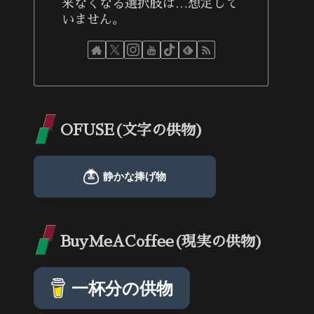
来なくなる選択肢は…想定して
いません。
OFUSE(文字の供物)
BuyMeACoffee(現実の供物)
一杯分の供物