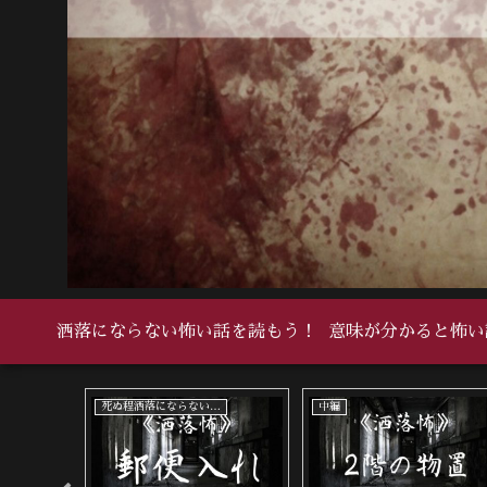
洒落にならない怖い話を読もう！
意味が分かると怖い
い怖い話
死ぬ程洒落にならない怖い話
死ぬ程洒落にならない怖い話