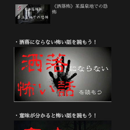
《洒落怖》某温泉地での恐
怖
・洒落にならない怖い話を読もう！
・意味が分かると怖い話を読もう！