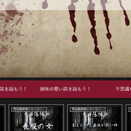
話を読もう！
後味が悪い話を読もう！
不思議
中編
死ぬ程洒落にならない怖い話