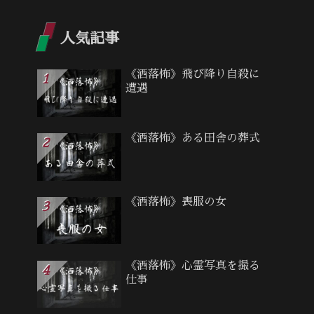
人気記事
《洒落怖》飛び降り自殺に
遭遇
《洒落怖》ある田舎の葬式
《洒落怖》喪服の女
《洒落怖》心霊写真を撮る
仕事