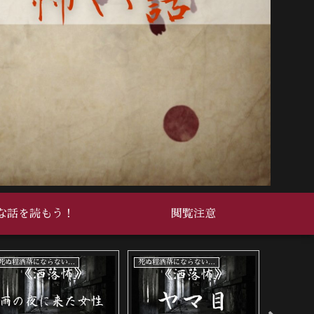
な話を読もう！
閲覧注意
死ぬ程洒落にならない怖い話
死ぬ程洒落にならない怖い話