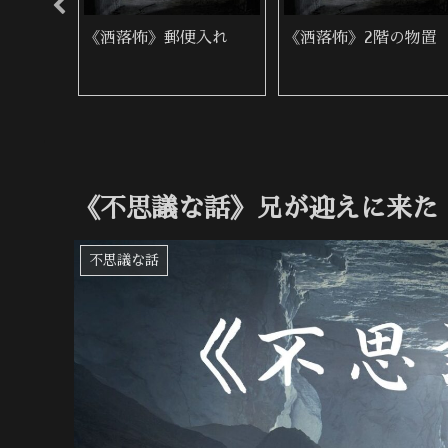
目
《洒落怖》判子屋の警
《洒落怖》繰り返す家
告
族
《不思議な話》兄が迎えに来た
不思議な話