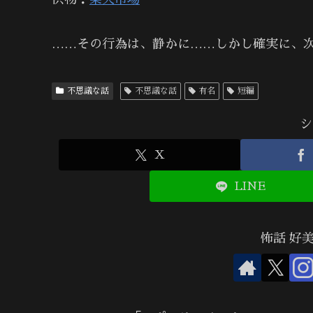
……その行為は、静かに……しかし確実に、
不思議な話
不思議な話
有名
短編
シ
X
LINE
怖話 好