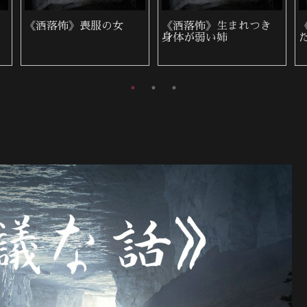
《洒落怖》ある田舎の
《洒落怖》配水管の点
葬式
検