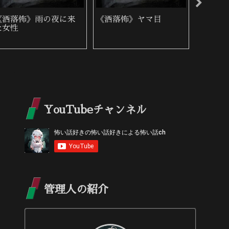
《洒落怖》赤
《洒落怖》身内と他人
《洒落
YouTubeチャンネル
管理人の紹介