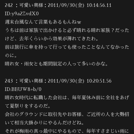
242 ：可愛い奥様：2011/09/30(金) 10:14:56.11
ID:y9a2ZvdX0
週末台風なんて言葉もあるもんねｗ
うちは前は家族で出かけると必ず晴れる晴れ家族？だった
けど、去年くらいから効果が薄れてきたわ。
前は旅行に傘を持って行っても使ったことなんてなかった
のに。
晴れ女・雨女とも期間限定の人って多いのかな。
243 ：可愛い奥様：2011/09/30(金) 10:20:51.56
ID:BEUW8+b/0
晴れ女時代に転職した会社は、毎年夏休み前に全社をあげ
て夏祭りをするのだ。
会社のグラウンドに取引先やお客様、ご近所の人を大勢招
いて相当大掛かりにやるんだけどね。
それが梅雨の真っ最中にやるもので、毎年すさまじい雨に