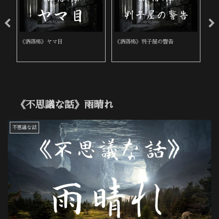
《洒落怖》喪服の女
《洒落怖》身内と他人
《
《不思議な話》雨晴れ
不思議な話