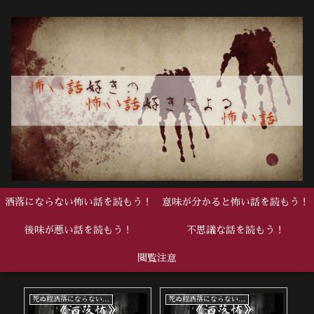
洒落にならない怖い話を読もう！
意味が分かると怖い話を読もう！
後味が悪い話を読もう！
不思議な話を読もう！
閲覧注意
死ぬ程洒落にならない怖い話
死ぬ程洒落にならない怖い話
中