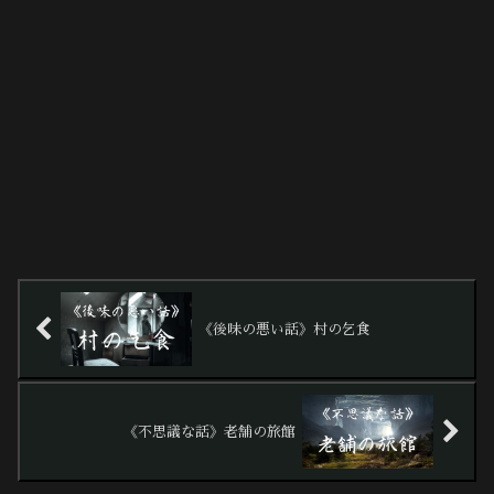
《後味の悪い話》村の乞食
《不思議な話》老舗の旅館