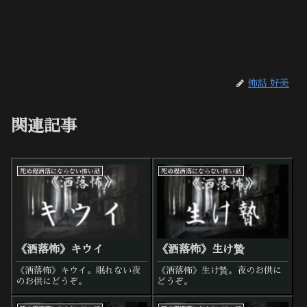
怖話 好美
関連記事
死ぬ程洒落にならない怖い話
死ぬ程洒落にならない怖い話
《洒落怖》キウイ
《洒落怖》生け贄
《洒落怖》キウイ。眠れない夜
《洒落怖》生け贄。夜のお供に
のお供にどうぞ。
どうぞ。