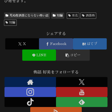
び寄せます。
死ぬ程洒落にならない怖い話
短編
有名
洒落怖
短編
シェアする
X
Facebook
はてブ
LINE
コピー
怖話 好美をフォローする