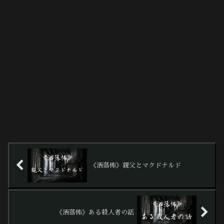
《洒落怖》親父とマクドナルド
《洒落怖》ある殺人者の話