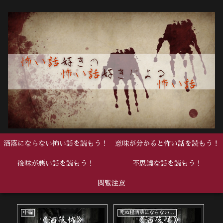
洒落にならない怖い話を読もう！
意味が分かると怖い話を読もう！
後味が悪い話を読もう！
不思議な話を読もう！
閲覧注意
死ぬ程洒落にならない怖い話
死ぬ程洒落にならない怖い話