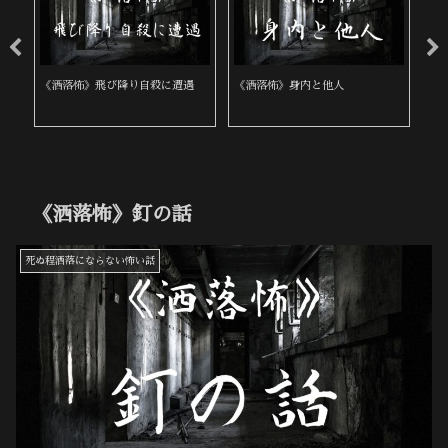
《洒落怖》判子屋の警告
《洒落怖》喪服の女
《
《洒落怖》釘の話
死ぬ程洒落にならない怖い話