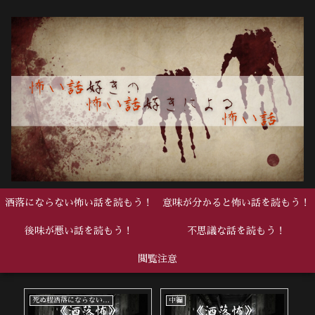
洒落にならない怖い話を読もう！
意味が分かると怖い話を読もう！
後味が悪い話を読もう！
不思議な話を読もう！
閲覧注意
死ぬ程洒落にならない怖い話
中編