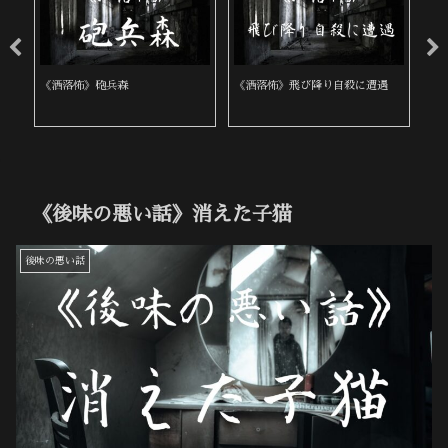
《洒落怖》身内と他人
《洒落怖》繋がり
《
《後味の悪い話》消えた子猫
後味の悪い話