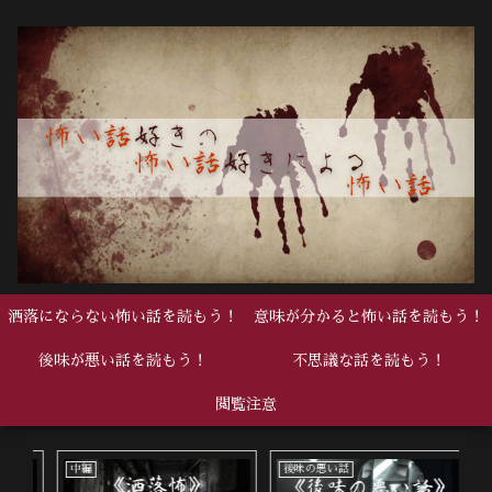
洒落にならない怖い話を読もう！
意味が分かると怖い話を読もう！
後味が悪い話を読もう！
不思議な話を読もう！
閲覧注意
中編
後味の悪い話
中