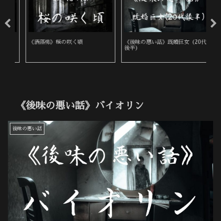
《洒落怖》桜の咲く頃
《後味の悪い話》既婚巨女（20代
《
後半）
《後味の悪い話》バイオリン
後味の悪い話