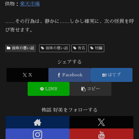
供物：
楽天市場
……その行為は、静かに……しかし確実に、次の怪異を呼
び寄せます。
後味の悪い話
後味の悪い話
有名
短編
シェアする
X
Facebook
はてブ
LINE
コピー
怖話 好美をフォローする