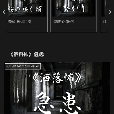
《洒落怖》繋がり
《洒落怖》近所の墓地
《
《洒落怖》急患
死ぬ程洒落にならない怖い話