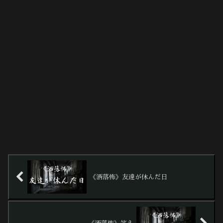
《洒落怖》友達が休んだ日