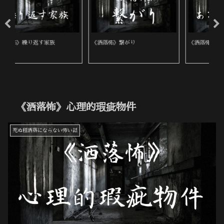
《洒落怖》繋がり
《洒落怖》ある田舎の葬式
《
《洒落怖》心理的瑕疵物件
死ぬ程洒落にならない怖い話