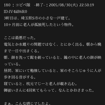
180 ：コピペ隊 -終了-：2005/08/30(火) 22:50:19
ID:lV4iiB6R0
3軒目は、埼玉県S市の小さな一戸建て。
10ヶ月前に老人が孤独死したという物件。
ここは最悪だった。
電気とか水廻りの問題ではなく、とにかく出る。朝から晩
まで一日中出まくる。
朝、顔を洗って髭を剃っていると、鏡の中に老人の顔が映
っている。
昼間、家にいて勉強していると、家のそこらじゅうに人が
歩き回る音がする。
寝ていると、枕元でじーと老人が覗き込む。
御祓いさんに4回来てもらって、なんとかおさまった。
まぁ。こんな感じでしたよ。