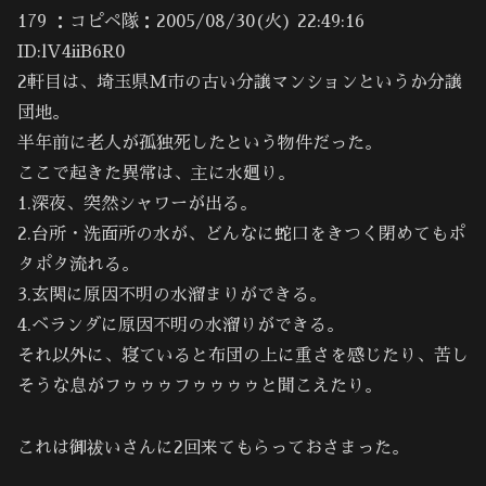
179 ：コピペ隊：2005/08/30(火) 22:49:16
ID:lV4iiB6R0
2軒目は、埼玉県M市の古い分譲マンションというか分譲
団地。
半年前に老人が孤独死したという物件だった。
ここで起きた異常は、主に水廻り。
1.深夜、突然シャワーが出る。
2.台所・洗面所の水が、どんなに蛇口をきつく閉めてもポ
タポタ流れる。
3.玄関に原因不明の水溜まりができる。
4.ベランダに原因不明の水溜りができる。
それ以外に、寝ていると布団の上に重さを感じたり、苦し
そうな息がフゥゥゥフゥゥゥゥと聞こえたり。
これは御祓いさんに2回来てもらっておさまった。