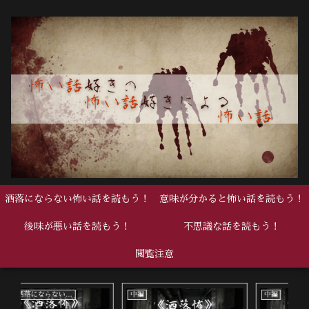
洒落にならない怖い話を読もう！
意味が分かると怖い話を読もう！
後味が悪い話を読もう！
不思議な話を読もう！
閲覧注意
中編
中編