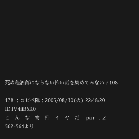
死ぬ程洒落にならない怖い話を集めてみない？108
178 ：コピペ隊：2005/08/30(火) 22:48:20
ID:lV4iiB6R0
こ ん な 物 件 イ ヤ だ paｒｔ.2
562-564より