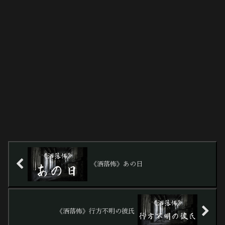
《洒落怖》あの日
《洒落怖》行方不明の彼氏